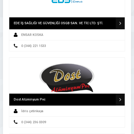
EDE İŞ SAĞLIĞI VE GÜVENLİĞİ OSGB SAN. VE TİC LTD. ŞTİ.
ENSAR KOSKA
0 (344) 221 1533
Dost Alüminyum Pvc
İdris çetinkaya
0 (344) 236 0309