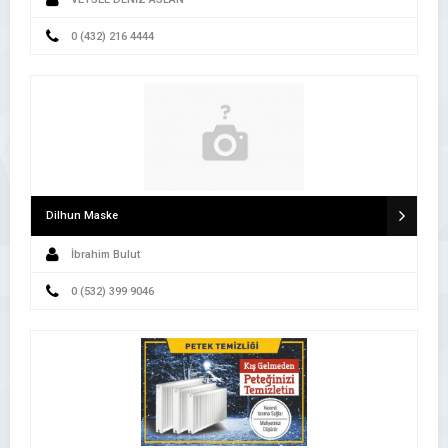
0 (432) 216 4444
Dilhun Maske
İbrahim Bulut
0 (532) 399 9046