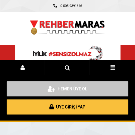
0 505 9391646
HEMEN ÜYE OL
ÜYE GİRİŞİ YAP