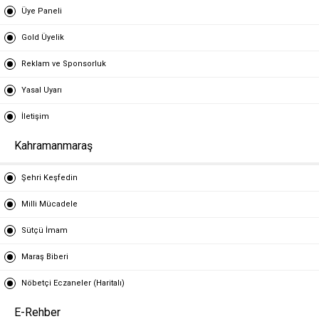
Üye Paneli
Gold Üyelik
Reklam ve Sponsorluk
Yasal Uyarı
İletişim
Kahramanmaraş
Şehri Keşfedin
Milli Mücadele
Sütçü İmam
Maraş Biberi
Nöbetçi Eczaneler (Haritalı)
E-Rehber