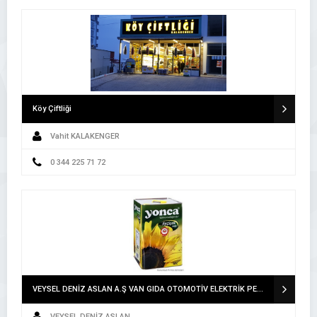
Köy Çiftliği
Vahit KALAKENGER
0 344 225 71 72
VEYSEL DENİZ ASLAN A.Ş VAN GIDA OTOMOTİV ELEKTRİK PETROL ÜRÜNLERİ İNŞAAT TEKSTİL TURİZM İTHALAT İHRACAT SAN.LTD.ŞTİ. A.Ş VAN
VEYSEL DENİZ ASLAN