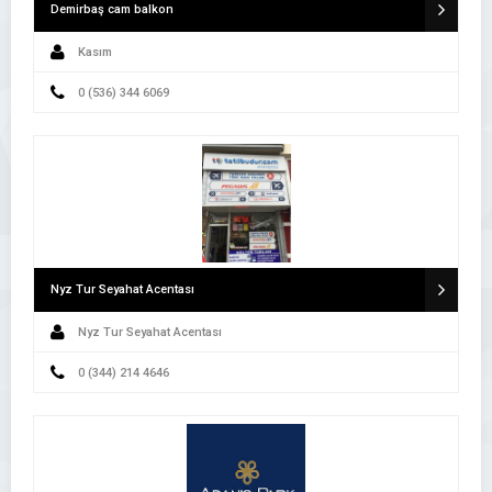
Demirbaş cam balkon
Kasım
0 (536) 344 6069
Nyz Tur Seyahat Acentası
Nyz Tur Seyahat Acentası
0 (344) 214 4646