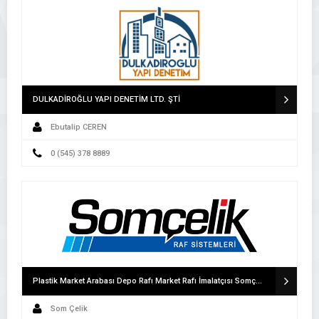
DULKADİROĞLU YAPI DENETİM LTD. ŞTİ
Ebutalip CEREN
0 (545) 378 8889
Plastik Market Arabası Depo Rafı Market Rafı İmalatçısı Somçelik Raf Sanayi
Som Çelik