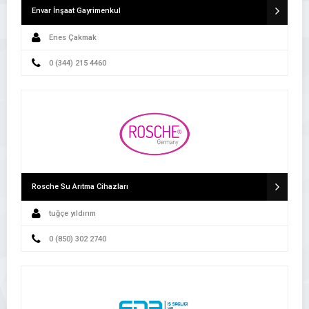
Envar İnşaat Gayrimenkul
Enes Çakmak
0 (344) 215 4460
Rosche Su Arıtma Cihazları
tuğçe yıldırım
0 (850) 302 2740