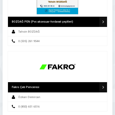
BOZDAĞ PEN (Pvc aksesuar-hırdavat çeşitleri)
Tahsin BOZDAĞ
0 (535) 261 9544
Fakro Çatı Penceresi
Özkan Demircan
0 (850) 651 6516