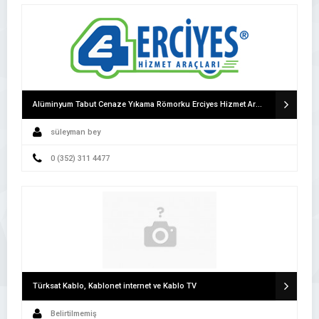
Alüminyum Tabut Cenaze Yıkama Römorku Erciyes Hizmet Araçları Cenaze Römorku
süleyman bey
0 (352) 311 4477
Türksat Kablo, Kablonet internet ve Kablo TV
Belirtilmemiş