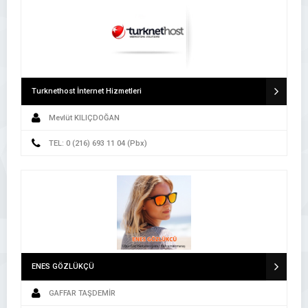
Turknethost İnternet Hizmetleri
Mevlüt KILIÇDOĞAN
TEL: 0 (216) 693 11 04 (Pbx)
ENES GÖZLÜKÇÜ
GAFFAR TAŞDEMİR