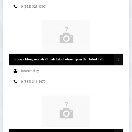
0 (352) 321 1300
Erciyes Morg imalatı Klimalı Tabut Alüminyum Sal Tabut Fabrikası
İbrahim Bey
0 (352) 311 4477