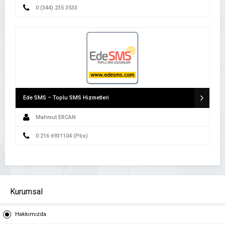
0 (344) 235 3533
Ede SMS – Toplu SMS Hizmetleri
Mahmut ERCAN
0 216 6931104 (Pbx)
Kurumsal
Hakkımızda