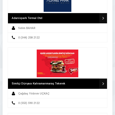
Adanispark Termal Otel
Selim BAHAR
0 (344) 258 2122
Simitçi Dünyası Kahramanmaraş Tekerek
Çağdaş Yıldırım UÇKAÇ
0 (553) 590 2122