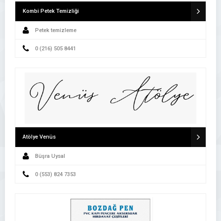
Kombi Petek Temizliği
Petek temizleme
0 (216) 505 8441
Atölye Venüs
Büşra Uysal
0 (553) 824 7353