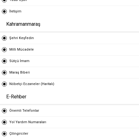
İletişim
Kahramanmaraş
Şehri Keşfedin
Milli Mücadele
Sütçü İmam
Maraş Biberi
Nöbetçi Eczaneler (Haritalı)
E-Rehber
Önemli Telefonlar
Yol Yardım Numaraları
Çilingirciler