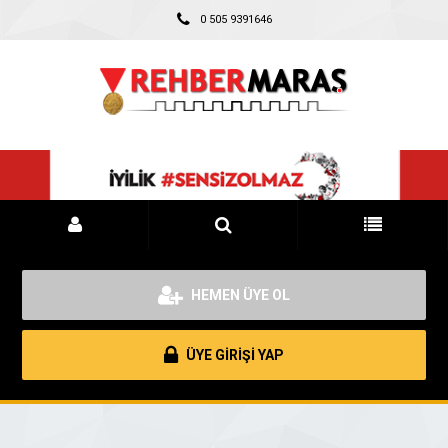
0 505 9391646
HEMEN ÜYE OL
ÜYE GİRİŞİ YAP