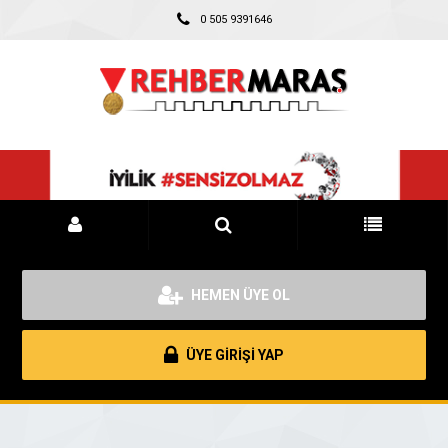
0 505 9391646
HEMEN ÜYE OL
ÜYE GİRİŞİ YAP