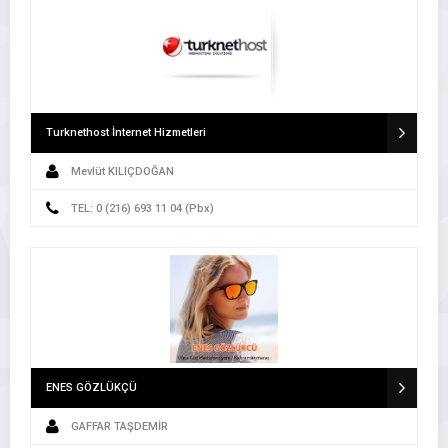
Turknethost İnternet Hizmetleri
Mevlüt KILIÇDOĞAN
TEL: 0 (216) 693 11 04 (Pbx)
ENES GÖZLÜKÇÜ
GAFFAR TAŞDEMİR