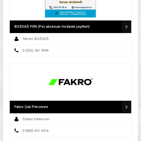
BOZDAĞ PEN (Pvc aksesuar-hırdavat çeşitleri)
Tahsin BOZDAĞ
0 (535) 261 9544
Fakro Çatı Penceresi
Özkan Demircan
0 (850) 651 6516