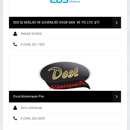
EDE İŞ SAĞLIĞI VE GÜVENLİĞİ OSGB SAN. VE TİC LTD. ŞTİ.
ENSAR KOSKA
0 (344) 221 1533
Dost Alüminyum Pvc
İdris çetinkaya
0 (344) 236 0309