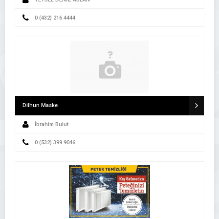
0 (432) 216 4444
Dilhun Maske
İbrahim Bulut
0 (532) 399 9046