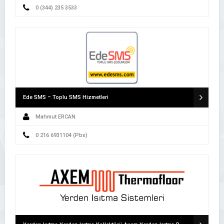
0 (344) 235 3533
Ede SMS – Toplu SMS Hizmetleri
Mahmut ERCAN
0 216 6931104 (Pbx)