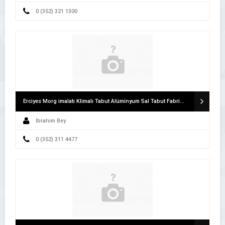
0 (352) 321 1300
Erciyes Morg imalatı Klimalı Tabut Alüminyum Sal Tabut Fabrikası
İbrahim Bey
0 (352) 311 4477