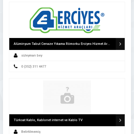
Alüminyum Tabut Cenaze Yıkama Römorku Erciyes Hizmet Araçları Cenaze Römorku
süleyman bey
0 (352) 311 4477
Türksat Kablo, Kablonet internet ve Kablo TV
Belirtilmemiş