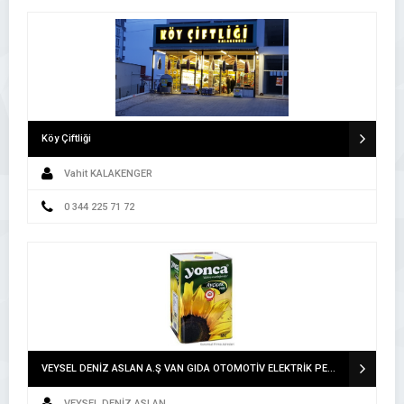
Köy Çiftliği
Vahit KALAKENGER
0 344 225 71 72
VEYSEL DENİZ ASLAN A.Ş VAN GIDA OTOMOTİV ELEKTRİK PETROL ÜRÜNLERİ İNŞAAT TEKSTİL TURİZM İTHALAT İHRACAT SAN.LTD.ŞTİ. A.Ş VAN
VEYSEL DENİZ ASLAN