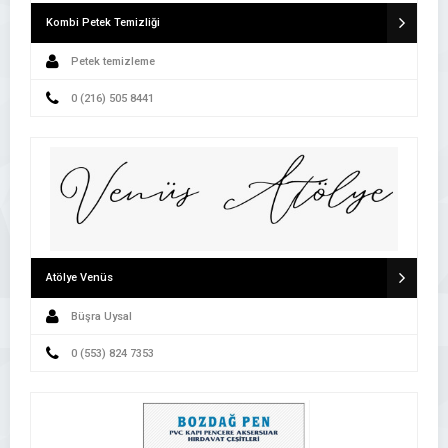
Kombi Petek Temizliği
Petek temizleme
0 (216) 505 8441
Atölye Venüs
Büşra Uysal
0 (553) 824 7353