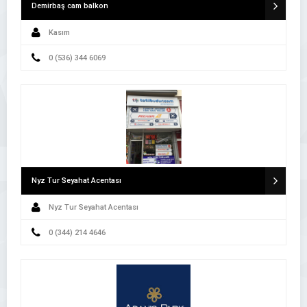
Demirbaş cam balkon
Kasım
0 (536) 344 6069
Nyz Tur Seyahat Acentası
Nyz Tur Seyahat Acentası
0 (344) 214 4646