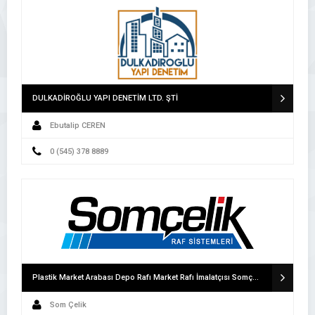
DULKADİROĞLU YAPI DENETİM LTD. ŞTİ
Ebutalip CEREN
0 (545) 378 8889
Plastik Market Arabası Depo Rafı Market Rafı İmalatçısı Somçelik Raf Sanayi
Som Çelik