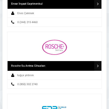
Envar İnşaat Gayrimenkul
Enes Çakmak
0 (344) 215 4460
Rosche Su Arıtma Cihazları
tuğçe yıldırım
0 (850) 302 2740