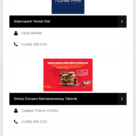
Adanispark Termal Otel
Selim BAHAR
0 (344) 258 2122
Simitçi Dünyası Kahramanmaraş Tekerek
Çağdaş Yıldırım UÇKAÇ
0 (553) 590 2122