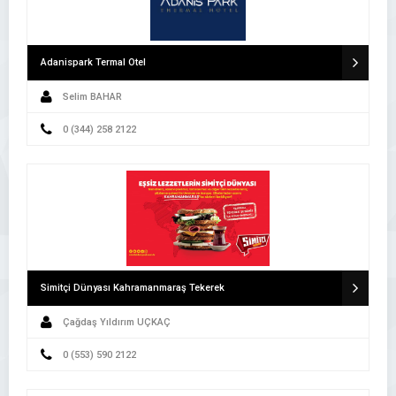
Adanispark Termal Otel
Selim BAHAR
0 (344) 258 2122
Simitçi Dünyası Kahramanmaraş Tekerek
Çağdaş Yıldırım UÇKAÇ
0 (553) 590 2122