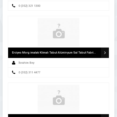
0 (352) 321 1300
Erciyes Morg imalatı Klimalı Tabut Alüminyum Sal Tabut Fabrikası
İbrahim Bey
0 (352) 311 4477