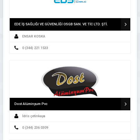
EDE İŞ SAĞLIĞI VE GÜVENLİĞİ OSGB SAN. VE TİC LTD. ŞTİ.
ENSAR KOSKA
0 (344) 221 1533
Dost Alüminyum Pvc
İdris çetinkaya
0 (344) 236 0309