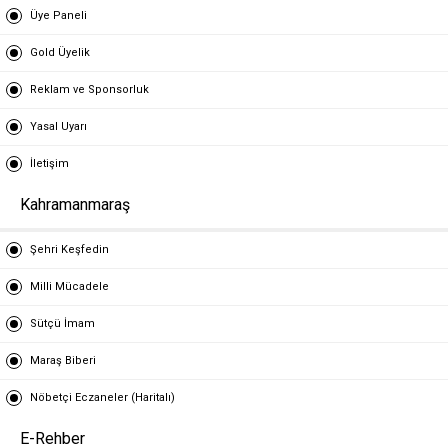
Üye Paneli
Gold Üyelik
Reklam ve Sponsorluk
Yasal Uyarı
İletişim
Kahramanmaraş
Şehri Keşfedin
Milli Mücadele
Sütçü İmam
Maraş Biberi
Nöbetçi Eczaneler (Haritalı)
E-Rehber