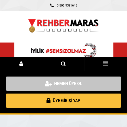
0 505 9391646
HEMEN ÜYE OL
ÜYE GİRİŞİ YAP