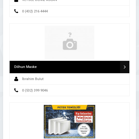
0 (432) 216 4444
Dilhun Maske
İbrahim Bulut
0 (532) 399 9046