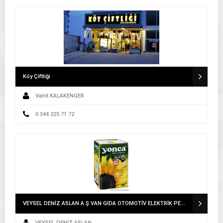
Köy Çiftliği
Vahit KALAKENGER
0 344 225 71 72
VEYSEL DENİZ ASLAN A.Ş VAN GIDA OTOMOTİV ELEKTRİK PETROL ÜRÜNLERİ İNŞAAT TEKSTİL TURİZM İTHALAT İHRACAT SAN.LTD.ŞTİ. A.Ş VAN
VEYSEL DENİZ ASLAN