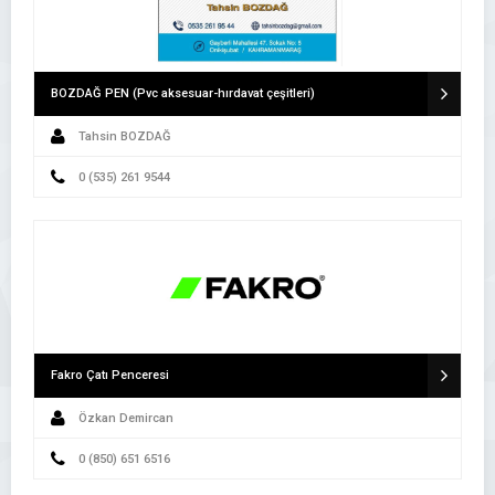
BOZDAĞ PEN (Pvc aksesuar-hırdavat çeşitleri)
Tahsin BOZDAĞ
0 (535) 261 9544
Fakro Çatı Penceresi
Özkan Demircan
0 (850) 651 6516