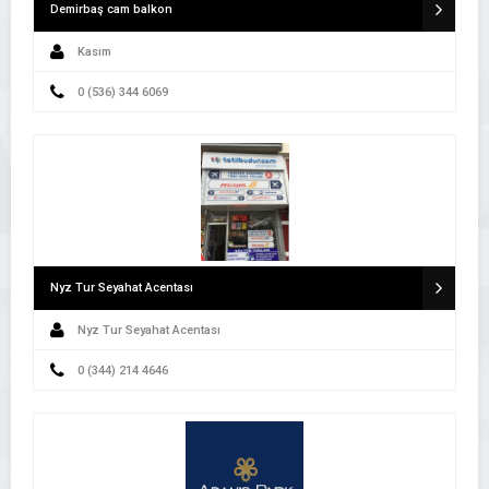
Demirbaş cam balkon
Kasım
0 (536) 344 6069
Nyz Tur Seyahat Acentası
Nyz Tur Seyahat Acentası
0 (344) 214 4646