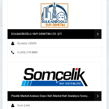
DULKADİROĞLU YAPI DENETİM LTD. ŞTİ
Ebutalip CEREN
0 (545) 378 8889
Plastik Market Arabası Depo Rafı Market Rafı İmalatçısı Somçelik Raf Sanayi
Som Çelik