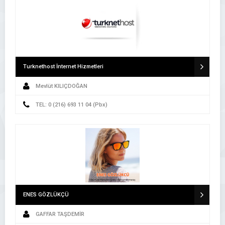
Turknethost İnternet Hizmetleri
Mevlüt KILIÇDOĞAN
TEL: 0 (216) 693 11 04 (Pbx)
ENES GÖZLÜKÇÜ
GAFFAR TAŞDEMİR