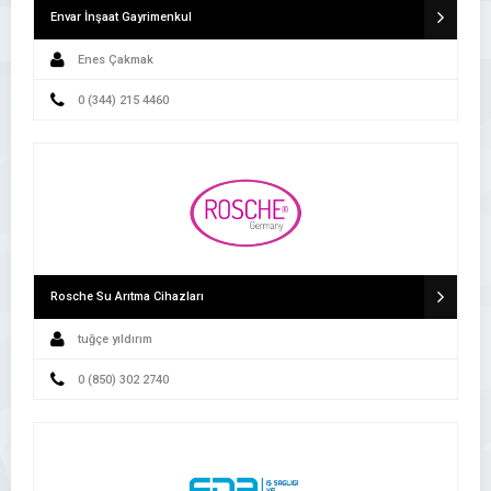
Envar İnşaat Gayrimenkul
Enes Çakmak
0 (344) 215 4460
Rosche Su Arıtma Cihazları
tuğçe yıldırım
0 (850) 302 2740