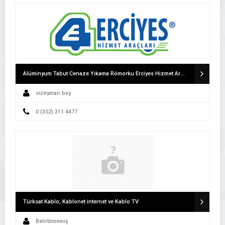
Alüminyum Tabut Cenaze Yıkama Römorku Erciyes Hizmet Araçları Cenaze Römorku
süleyman bey
0 (352) 311 4477
Türksat Kablo, Kablonet internet ve Kablo TV
Belirtilmemiş