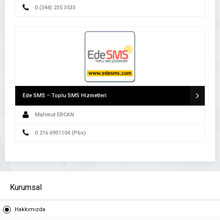
0 (344) 235 3533
Ede SMS – Toplu SMS Hizmetleri
Mahmut ERCAN
0 216 6931104 (Pbx)
Kurumsal
Hakkımızda