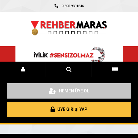
0 505 9391646
HEMEN ÜYE OL
ÜYE GİRİŞİ YAP