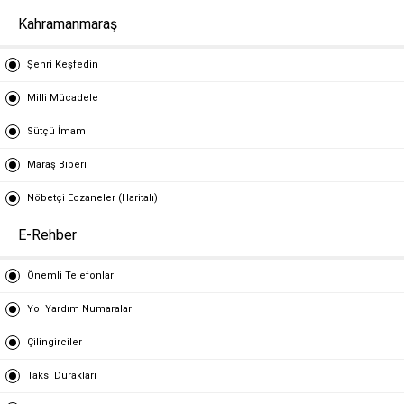
Kahramanmaraş
Şehri Keşfedin
Milli Mücadele
Sütçü İmam
Maraş Biberi
Nöbetçi Eczaneler (Haritalı)
E-Rehber
Önemli Telefonlar
Yol Yardım Numaraları
Çilingirciler
Taksi Durakları