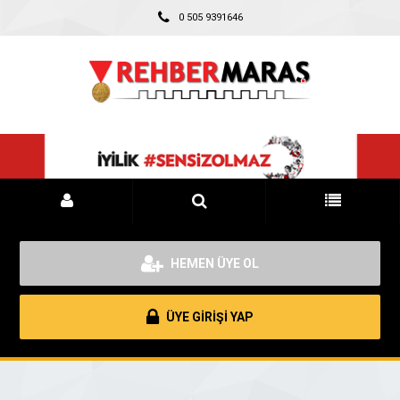
0 505 9391646
HEMEN ÜYE OL
ÜYE GİRİŞİ YAP