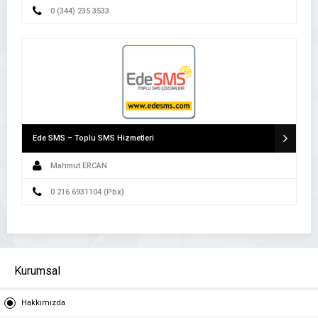
0 (344) 235 3533
Ede SMS – Toplu SMS Hizmetleri
Mahmut ERCAN
0 216 6931104 (Pbx)
Kurumsal
Hakkımızda