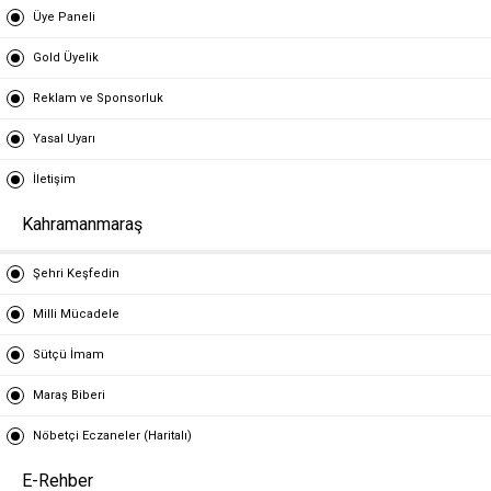
Üye Paneli
Gold Üyelik
Reklam ve Sponsorluk
Yasal Uyarı
İletişim
Kahramanmaraş
Şehri Keşfedin
Milli Mücadele
Sütçü İmam
Maraş Biberi
Nöbetçi Eczaneler (Haritalı)
E-Rehber