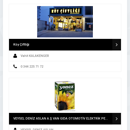
Köy Çiftliği
Vahit KALAKENGER
0 344 225 71 72
VEYSEL DENİZ ASLAN A.Ş VAN GIDA OTOMOTİV ELEKTRİK PETROL ÜRÜNLERİ İNŞAAT TEKSTİL TURİZM İTHALAT İHRACAT SAN.LTD.ŞTİ. A.Ş VAN
VEYSEL DENİZ ASLAN