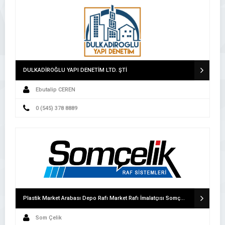
DULKADİROĞLU YAPI DENETİM LTD. ŞTİ
Ebutalip CEREN
0 (545) 378 8889
Plastik Market Arabası Depo Rafı Market Rafı İmalatçısı Somçelik Raf Sanayi
Som Çelik