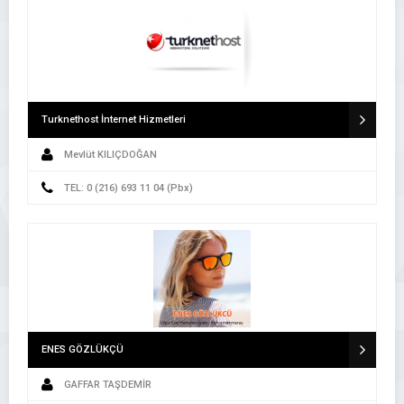
Turknethost İnternet Hizmetleri
Mevlüt KILIÇDOĞAN
TEL: 0 (216) 693 11 04 (Pbx)
ENES GÖZLÜKÇÜ
GAFFAR TAŞDEMİR