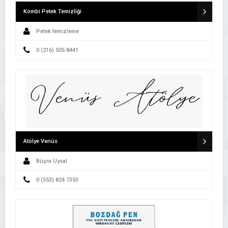
Kombi Petek Temizliği
Petek temizleme
0 (216) 505 8441
Atölye Venüs
Büşra Uysal
0 (553) 824 7353