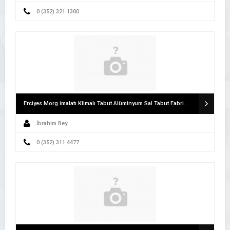
0 (352) 321 1300
Erciyes Morg imalatı Klimalı Tabut Alüminyum Sal Tabut Fabrikası
İbrahim Bey
0 (352) 311 4477