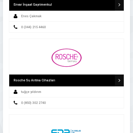
Envar İnşaat Gayrimenkul
Enes Çakmak
0 (344) 215 4460
Rosche Su Arıtma Cihazları
tuğçe yıldırım
0 (850) 302 2740