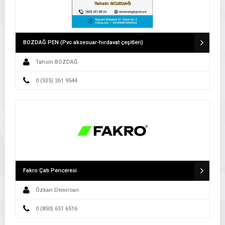
BOZDAĞ PEN (Pvc aksesuar-hırdavat çeşitleri)
Tahsin BOZDAĞ
0 (535) 261 9544
Fakro Çatı Penceresi
Özkan Demircan
0 (850) 651 6516