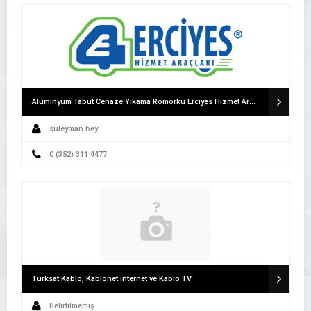
Alüminyum Tabut Cenaze Yıkama Römorku Erciyes Hizmet Araçları Cenaze Römorku
süleyman bey
0 (352) 311 4477
Türksat Kablo, Kablonet internet ve Kablo TV
Belirtilmemiş