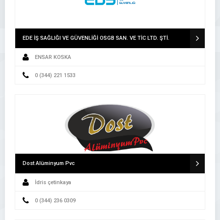
EDE İŞ SAĞLIĞI VE GÜVENLİĞİ OSGB SAN. VE TİC LTD. ŞTİ.
ENSAR KOSKA
0 (344) 221 1533
Dost Alüminyum Pvc
İdris çetinkaya
0 (344) 236 0309