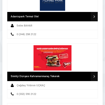
Adanispark Termal Otel
Selim BAHAR
0 (344) 258 2122
Simitçi Dünyası Kahramanmaraş Tekerek
Çağdaş Yıldırım UÇKAÇ
0 (553) 590 2122