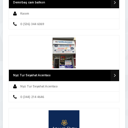
Demirbaş cam balkon
Kasım
0 (536) 344 6069
Nyz Tur Seyahat Acentası
Nyz Tur Seyahat Acentası
0 (344) 214 4646