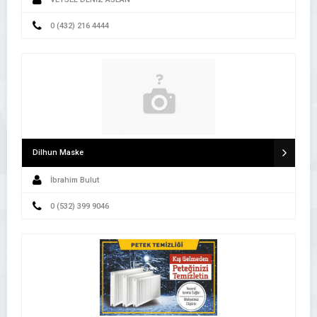
0 (432) 216 4444
Dilhun Maske
İbrahim Bulut
0 (532) 399 9046