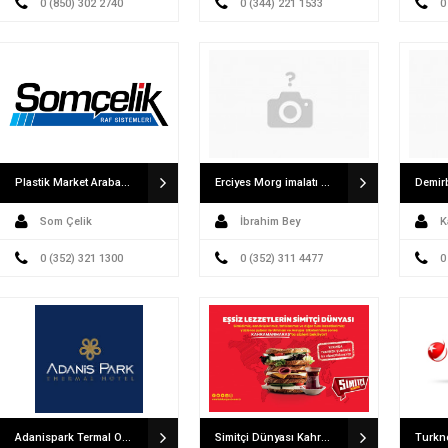
0 (850) 302 2740
0 (344) 221 1533
0
Plastik Market Arabası Depo Rafı Market Rafı İmalatçısı Somçelik Raf Sanayi
Erciyes Morg imalatı Klimalı Tabut Alüminyum Sal Tabut Fabrikası
Demir
Som Çelik
İbrahim Bey
K
0 (352) 321 1300
0 (352) 311 4477
0
Adanispark Termal Otel
Simitçi Dünyası Kahramanmaraş Tekerek