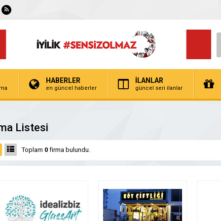
HABERLER
İLANLAR
irma
en güncel haberler
güncel seri ilanlar
ma Listesi
Toplam
0
firma bulundu.