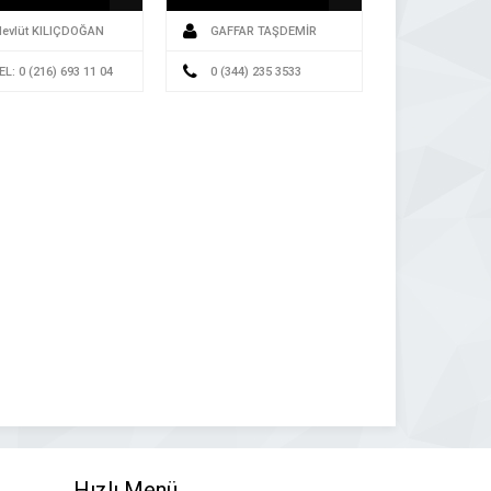
evlüt KILIÇDOĞAN
GAFFAR TAŞDEMİR
EL: 0 (216) 693 11 04
0 (344) 235 3533
Hızlı Menü