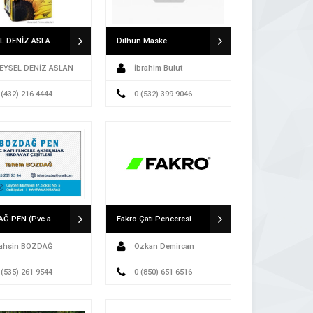
VEYSEL DENİZ ASLAN A.Ş VAN GIDA OTOMOTİV ELEKTRİK PETROL ÜRÜNLERİ İNŞAAT TEKSTİL TURİZM İTHALAT İHRACAT SAN.LTD.ŞTİ. A.Ş VAN
Dilhun Maske
EYSEL DENİZ ASLAN
İbrahim Bulut
 (432) 216 4444
0 (532) 399 9046
BOZDAĞ PEN (Pvc aksesuar-hırdavat çeşitleri)
Fakro Çatı Penceresi
ahsin BOZDAĞ
Özkan Demircan
 (535) 261 9544
0 (850) 651 6516