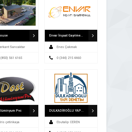
House
Envar İnşaat Gayrimenkul
erkant Sancaktar
Enes Çakmak
 (850) 561 6165
0 (344) 215 4460
Alüminyum Pvc
DULKADİROĞLU YAPI DENETİM LTD. ŞTİ
dris çetinkaya
Ebutalip CEREN