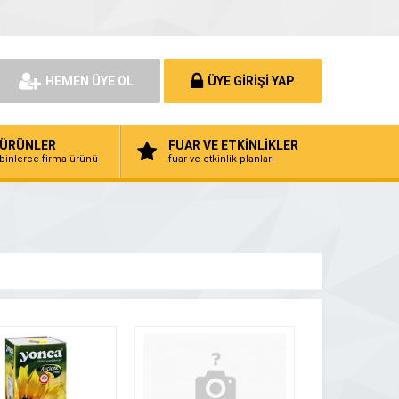
HEMEN ÜYE OL
ÜYE GİRİŞİ YAP
ÜRÜNLER
FUAR VE ETKİNLİKLER
binlerce firma ürünü
fuar ve etkinlik planları