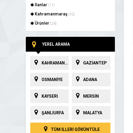
İlanlar
(11)
Kahramanmaraş
(32)
Ürünler
(24)
YEREL ARAMA
KAHRAMANMARAŞ
GAZİANTEP
OSMANİYE
ADANA
KAYSERİ
MERSİN
ŞANLIURFA
MALATYA
TÜM İLLERİ GÖRÜNTÜLE