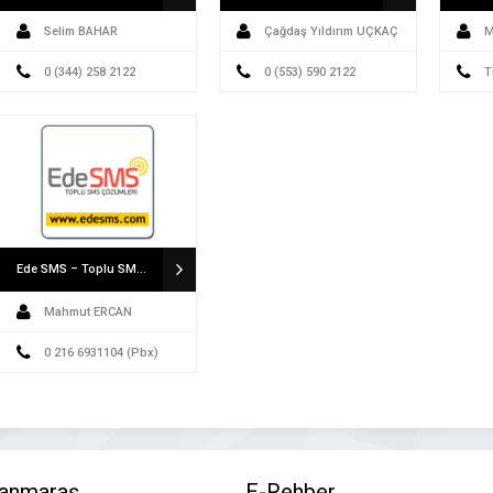
Selim BAHAR
Çağdaş Yıldırım UÇKAÇ
M
0 (344) 258 2122
0 (553) 590 2122
T
(Pbx)
Ede SMS – Toplu SMS Hizmetleri
Mahmut ERCAN
0 216 6931104 (Pbx)
anmaraş
E-Rehber