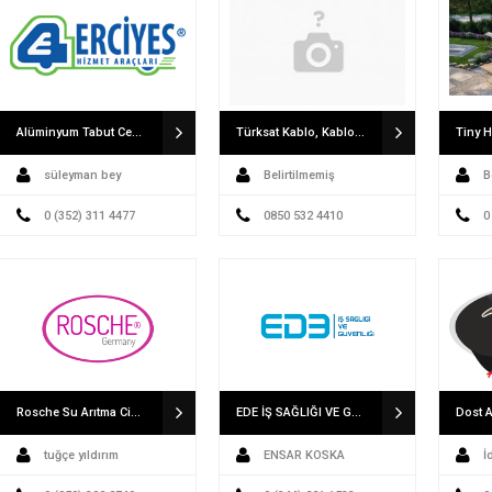
Alüminyum Tabut Cenaze Yıkama Römorku Erciyes Hizmet Araçları Cenaze Römorku
Türksat Kablo, Kablonet internet ve Kablo TV
Tiny 
süleyman bey
Belirtilmemiş
B
0 (352) 311 4477
0850 532 4410
0
Rosche Su Arıtma Cihazları
EDE İŞ SAĞLIĞI VE GÜVENLİĞİ OSGB SAN. VE TİC LTD. ŞTİ.
Dost 
tuğçe yıldırım
ENSAR KOSKA
İ