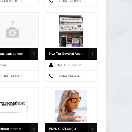
 (344) 236 0309
0 (545) 378 8889
baş cam balkon
Nyz Tur Seyahat Acentası
asım
Nyz Tur Seyahat
 (536) 344 6069
Acentası
0 (344) 214 4646
Turknethost İnternet Hizmetleri
ENES GÖZLÜKÇÜ