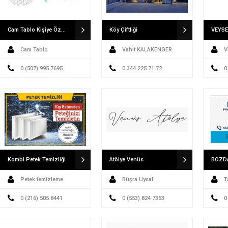
Cam Tablo Kişiye Özel Cam Tablo İdealizbiz Cam Tablo Modelleri
Köy Çiftliği
Cam Tablo
Vahit KALAKENGER
V
0 (507) 995 7695
0 344 225 71 72
0
Kombi Petek Temizliği
Atölye Venüs
Petek temizleme
Büşra Uysal
T
0 (216) 505 8441
0 (553) 824 7353
0