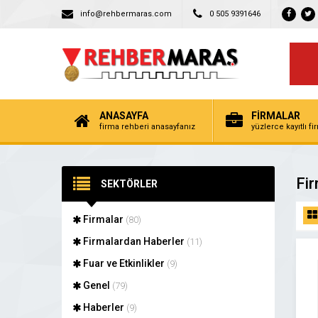
info@rehbermaras.com
0 505 9391646
ANASAYFA
FİRMALAR
firma rehberi anasayfanız
yüzlerce kayıtlı f
Fir
SEKTÖRLER
Firmalar
(80)
Firmalardan Haberler
(11)
Fuar ve Etkinlikler
(9)
Genel
(79)
Haberler
(9)