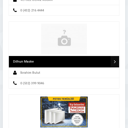
0 (432) 216 4444
Dilhun Maske
İbrahim Bulut
0 (532) 399 9046