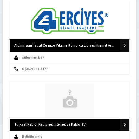
Alüminyum Tabut Cenaze Yıkama Römorku Erciyes Hizmet Araçları Cenaze Römorku
süleyman bey
0 (352) 311 4477
Türksat Kablo, Kablonet internet ve Kablo TV
Belirtilmemiş