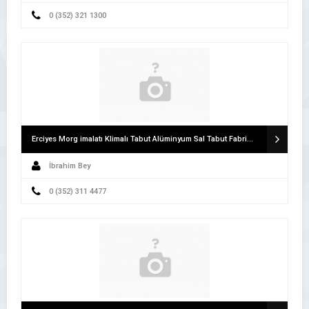
0 (352) 321 1300
Erciyes Morg imalatı Klimalı Tabut Alüminyum Sal Tabut Fabrikası
İbrahim Bey
0 (352) 311 4477