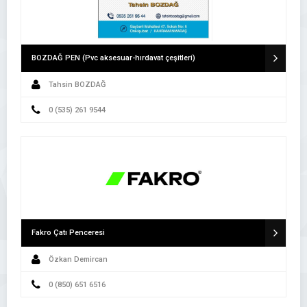
BOZDAĞ PEN (Pvc aksesuar-hırdavat çeşitleri)
Tahsin BOZDAĞ
0 (535) 261 9544
Fakro Çatı Penceresi
Özkan Demircan
0 (850) 651 6516