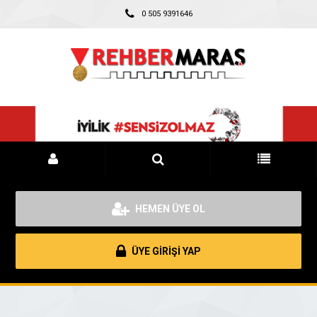
0 505 9391646
HEMEN ÜYE OL
ÜYE GİRİŞİ YAP