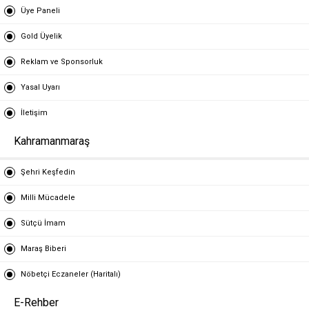
Üye Paneli
Gold Üyelik
Reklam ve Sponsorluk
Yasal Uyarı
İletişim
Kahramanmaraş
Şehri Keşfedin
Milli Mücadele
Sütçü İmam
Maraş Biberi
Nöbetçi Eczaneler (Haritalı)
E-Rehber