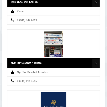
Demirbaş cam balkon
Kasım
0 (536) 344 6069
Nyz Tur Seyahat Acentası
Nyz Tur Seyahat Acentası
0 (344) 214 4646