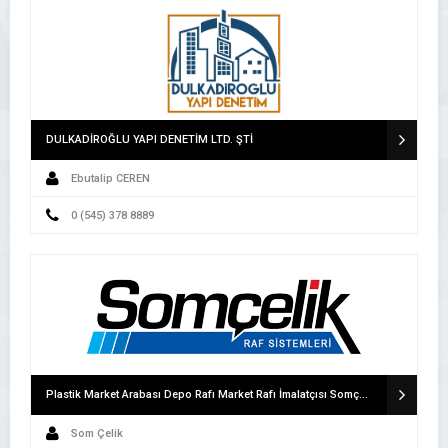
DULKADİROĞLU YAPI DENETİM LTD. ŞTİ
Ebutalip CEREN
0 (545) 378 8889
Plastik Market Arabası Depo Rafı Market Rafı İmalatçısı Somçelik Raf Sanayi
Som Çelik