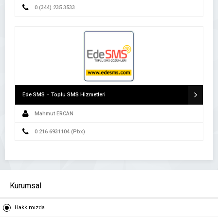
0 (344) 235 3533
Ede SMS – Toplu SMS Hizmetleri
Mahmut ERCAN
0 216 6931104 (Pbx)
Kurumsal
Hakkımızda