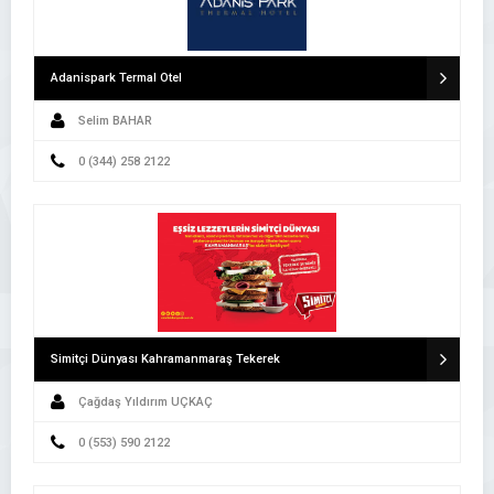
Adanispark Termal Otel
Selim BAHAR
0 (344) 258 2122
Simitçi Dünyası Kahramanmaraş Tekerek
Çağdaş Yıldırım UÇKAÇ
0 (553) 590 2122