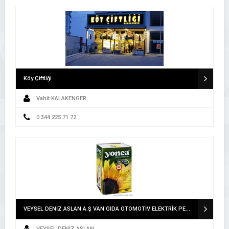
Köy Çiftliği
Vahit KALAKENGER
0 344 225 71 72
VEYSEL DENİZ ASLAN A.Ş VAN GIDA OTOMOTİV ELEKTRİK PETROL ÜRÜNLERİ İNŞAAT TEKSTİL TURİZM İTHALAT İHRACAT SAN.LTD.ŞTİ. A.Ş VAN
VEYSEL DENİZ ASLAN