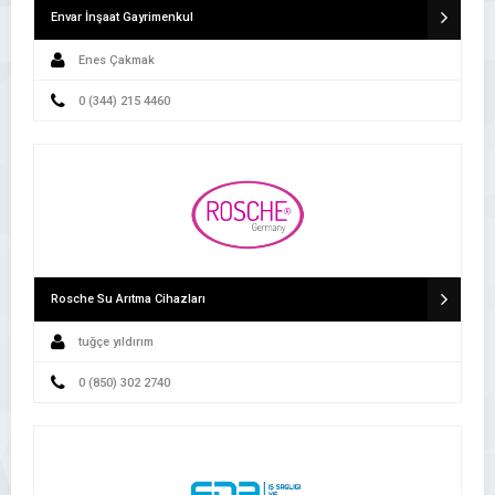
Envar İnşaat Gayrimenkul
Enes Çakmak
0 (344) 215 4460
Rosche Su Arıtma Cihazları
tuğçe yıldırım
0 (850) 302 2740