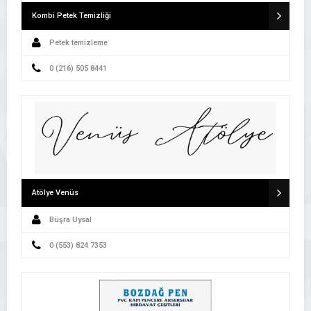
Kombi Petek Temizliği
Petek temizleme
0 (216) 505 8441
Atölye Venüs
Büşra Uysal
0 (553) 824 7353