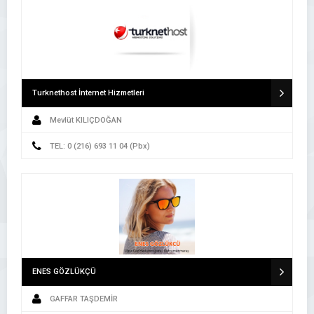
Turknethost İnternet Hizmetleri
Mevlüt KILIÇDOĞAN
TEL: 0 (216) 693 11 04 (Pbx)
ENES GÖZLÜKÇÜ
GAFFAR TAŞDEMİR