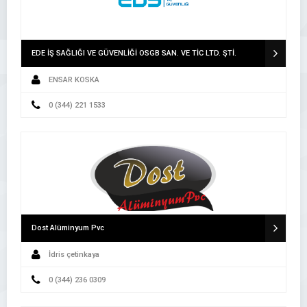
EDE İŞ SAĞLIĞI VE GÜVENLİĞİ OSGB SAN. VE TİC LTD. ŞTİ.
ENSAR KOSKA
0 (344) 221 1533
Dost Alüminyum Pvc
İdris çetinkaya
0 (344) 236 0309