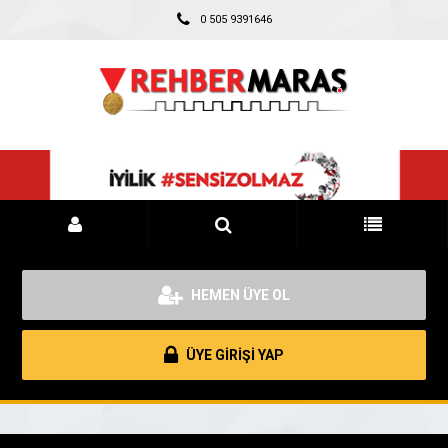
0 505 9391646
HEMEN ÜYE OL
ÜYE GİRİŞİ YAP