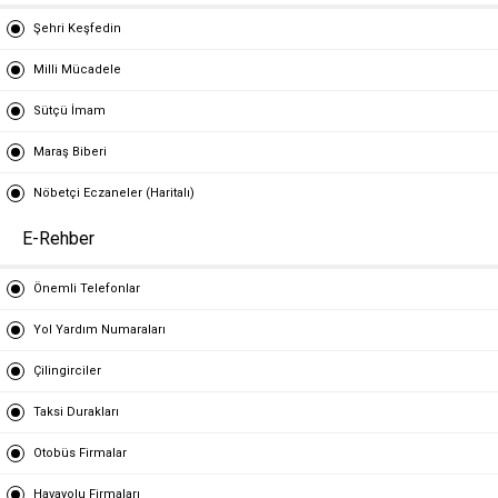
Şehri Keşfedin
Milli Mücadele
Sütçü İmam
Maraş Biberi
Nöbetçi Eczaneler (Haritalı)
E-Rehber
Önemli Telefonlar
Yol Yardım Numaraları
Çilingirciler
Taksi Durakları
Otobüs Firmalar
Havayolu Firmaları