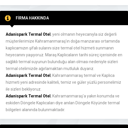
FİRMA HAKKINDA
Adanispark Termal Otel
, yeni olmanın heyecanıyla siz değerli
müşterilerimize Kahramanmaraş’ın doğa manzarası ortamında
kaplıcamızın şifalı sularını size termal otel hizmeti sunmanın
heyecanını yaşıyoruz. Maraş Kaplıcaların tarihi süreç içerisinde en
sağlıklı termal suyunun bulunduğu alan olması nedeniyle sizleri
termal otelimizde ağırlamaktan mutluluk duyarız.
Adanispark Termal Otel
, Kahramanmaraş termal ve Kaplıca
hizmeti yeni adresinde kaliteli, temiz ve güler yüzlü personelimiz
ile sizleri bekliyoruz.
Adanispark Termal Otel
, Kahramanmaraş’a yakın konumda ve
eskiden Döngele Kaplıcaları diye anılan Döngele Köyünde termal
bölgeleri alanında bulunmaktadır.