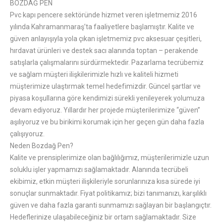
BOZDAĞ PEN
Pvc kapı pencere sektöründe hizmet veren işletmemiz 2016
yılında Kahramanmaraş’ta faaliyetlere başlamıştır. Kalite ve
güven anlayışıyla yola çıkan işletmemiz pvc aksesuar çeşitleri,
hırdavat ürünleri ve destek sacı alanında toptan – perakende
satışlarla çalışmalarını sürdürmektedir. Pazarlama tecrübemiz
ve sağlam müşteri ilişkilerimizle hızlı ve kaliteli hizmeti
müşterimize ulaştırmak temel hedefimizdir. Güncel şartlar ve
piyasa koşullarına göre kendimizi sürekli yenileyerek yolumuza
devam ediyoruz. Yıllardır her projede müşterilerimize “güven”
aşılıyoruz ve bu birikimi korumak için her geçen gün daha fazla
çalışıyoruz.
Neden Bozdağ Pen?
Kalite ve prensiplerimize olan bağlılığımız, müşterilerimizle uzun
soluklu işler yapmamızı sağlamaktadır. Alanında tecrübeli
ekibimiz, etkin müşteri ilişkileriyle sorunlarınıza kısa sürede iyi
sonuçlar sunmaktadır. Fiyat politikamız; bizi tanımanızı, karşılıklı
güven ve daha fazla garanti sunmamızı sağlayan bir başlangıçtır.
Hedeflerinize ulaşabileceğiniz bir ortam sağlamaktadır. Size