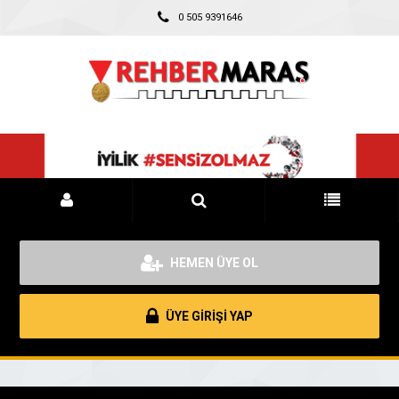
0 505 9391646
HEMEN ÜYE OL
ÜYE GİRİŞİ YAP