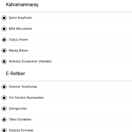
Kahramanmaraş
Şehri Keşfedin
Milli Mücadele
Sütçü İmam
Maraş Biberi
Nöbetçi Eczaneler (Haritalı)
E-Rehber
Önemli Telefonlar
Yol Yardım Numaraları
Çilingirciler
Taksi Durakları
Otobüs Firmalar