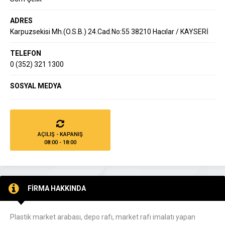
ADRES
Karpuzsekisi Mh.(O.S.B.) 24.Cad.No:55 38210 Hacılar / KAYSERİ
TELEFON
0 (352) 321 1300
SOSYAL MEDYA
AÇILIŞ - KAPANIŞ
08:00 - 18:00
FİRMA HAKKINDA
Plastik market arabası, depo rafı, market rafı imalatı yapan