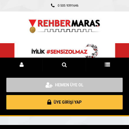
0 505 9391646
HEMEN ÜYE OL
ÜYE GİRİŞİ YAP