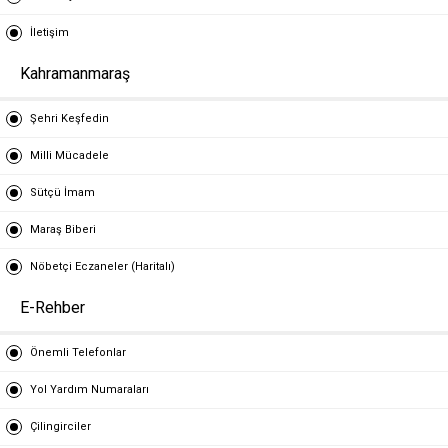
İletişim
Kahramanmaraş
Şehri Keşfedin
Milli Mücadele
Sütçü İmam
Maraş Biberi
Nöbetçi Eczaneler (Haritalı)
E-Rehber
Önemli Telefonlar
Yol Yardım Numaraları
Çilingirciler