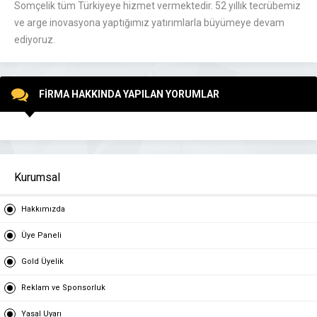
Somçelik tüm Türkiyeye hizmet vermektedir. 52 yıllık tecrübemiz
ve arge inovasyona yaptığımız yatırımlarla büyümeye devam
ediyoruz.
FİRMA HAKKINDA YAPILAN YORUMLAR
Kurumsal
Hakkımızda
Üye Paneli
Gold Üyelik
Reklam ve Sponsorluk
Yasal Uyarı