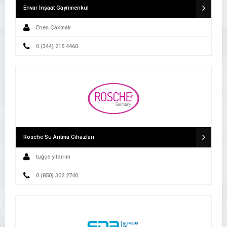
Envar İnşaat Gayrimenkul
Enes Çakmak
0 (344) 215 4460
Rosche Su Arıtma Cihazları
tuğçe yıldırım
0 (850) 302 2740