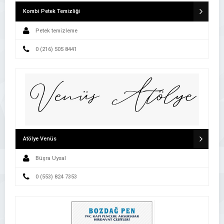
Kombi Petek Temizliği
Petek temizleme
0 (216) 505 8441
Atölye Venüs
Büşra Uysal
0 (553) 824 7353