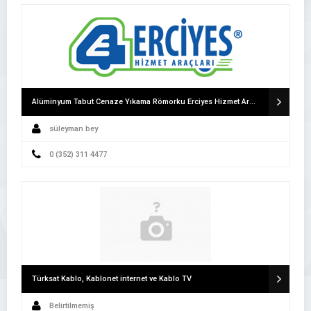
Alüminyum Tabut Cenaze Yıkama Römorku Erciyes Hizmet Araçları Cenaze Römorku
süleyman bey
0 (352) 311 4477
Türksat Kablo, Kablonet internet ve Kablo TV
Belirtilmemiş