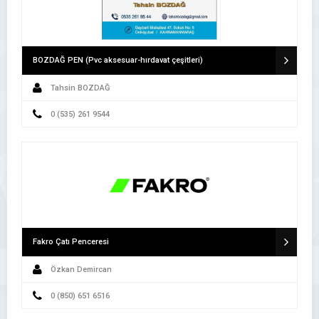
BOZDAĞ PEN (Pvc aksesuar-hırdavat çeşitleri)
Tahsin BOZDAĞ
0 (535) 261 9544
Fakro Çatı Penceresi
Özkan Demircan
0 (850) 651 6516