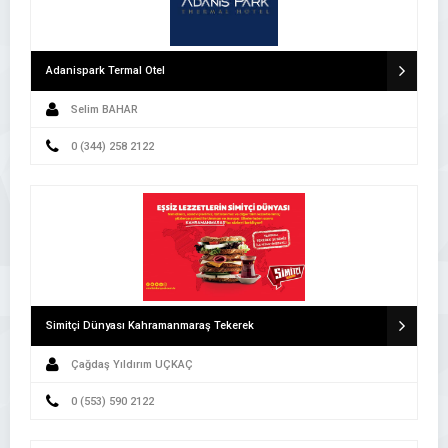
Adanispark Termal Otel
Selim BAHAR
0 (344) 258 2122
Simitçi Dünyası Kahramanmaraş Tekerek
Çağdaş Yıldırım UÇKAÇ
0 (553) 590 2122