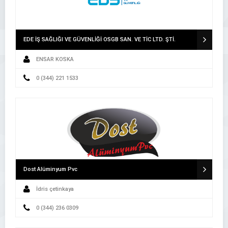
EDE İŞ SAĞLIĞI VE GÜVENLİĞİ OSGB SAN. VE TİC LTD. ŞTİ.
ENSAR KOSKA
0 (344) 221 1533
Dost Alüminyum Pvc
İdris çetinkaya
0 (344) 236 0309