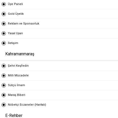
Üye Paneli
Gold Üyelik
Reklam ve Sponsorluk
Yasal Uyarı
İletişim
Kahramanmaraş
Şehri Keşfedin
Milli Mücadele
Sütçü İmam
Maraş Biberi
Nöbetçi Eczaneler (Haritalı)
E-Rehber