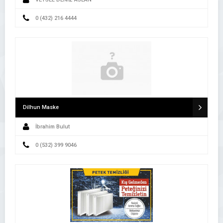
0 (432) 216 4444
Dilhun Maske
İbrahim Bulut
0 (532) 399 9046