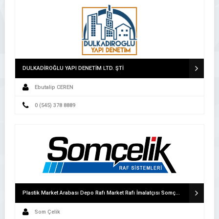
DULKADİROĞLU YAPI DENETİM LTD. ŞTİ
Ebutalip CEREN
0 (545) 378 8889
Plastik Market Arabası Depo Rafı Market Rafı İmalatçısı Somçelik Raf Sanayi
Som Çelik