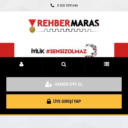
0 505 9391646
HEMEN ÜYE OL
ÜYE GİRİŞİ YAP