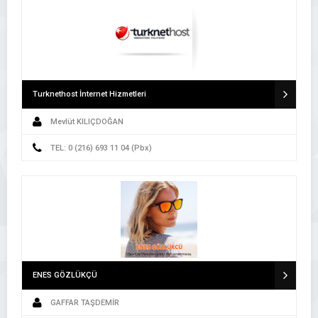
Turknethost İnternet Hizmetleri
Mevlüt KILIÇDOĞAN
TEL: 0 (216) 693 11 04 (Pbx)
ENES GÖZLÜKÇÜ
GAFFAR TAŞDEMİR