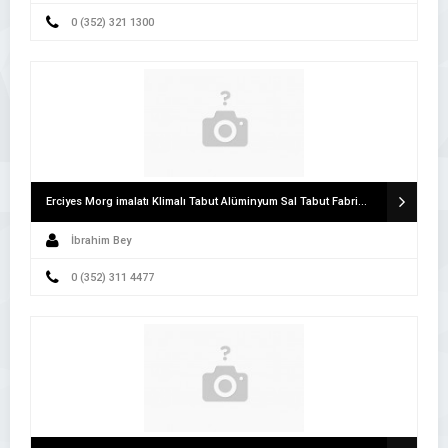
0 (352) 321 1300
Erciyes Morg imalatı Klimalı Tabut Alüminyum Sal Tabut Fabrikası
İbrahim Bey
0 (352) 311 4477