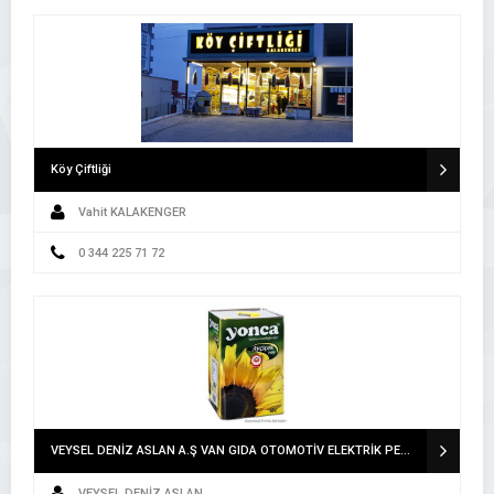
Köy Çiftliği
Vahit KALAKENGER
0 344 225 71 72
VEYSEL DENİZ ASLAN A.Ş VAN GIDA OTOMOTİV ELEKTRİK PETROL ÜRÜNLERİ İNŞAAT TEKSTİL TURİZM İTHALAT İHRACAT SAN.LTD.ŞTİ. A.Ş VAN
VEYSEL DENİZ ASLAN