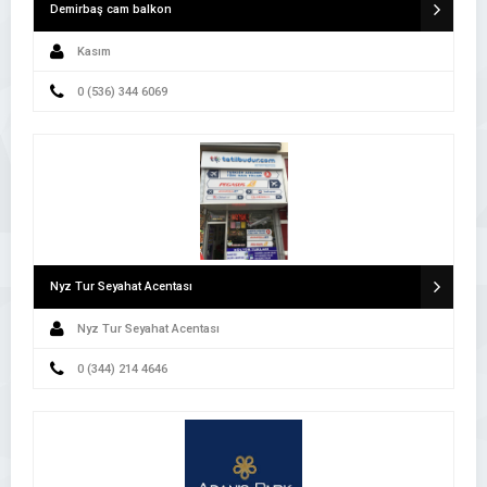
Demirbaş cam balkon
Kasım
0 (536) 344 6069
Nyz Tur Seyahat Acentası
Nyz Tur Seyahat Acentası
0 (344) 214 4646