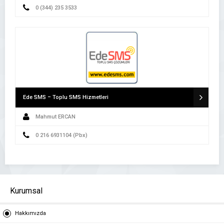
0 (344) 235 3533
Ede SMS – Toplu SMS Hizmetleri
Mahmut ERCAN
0 216 6931104 (Pbx)
Kurumsal
Hakkımızda