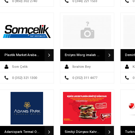
0 (850) 302 2740
0 (344) 221 1533
0
Plastik Market Arabası Depo Rafı Market Rafı İmalatçısı Somçelik Raf Sanayi
Erciyes Morg imalatı Klimalı Tabut Alüminyum Sal Tabut Fabrikası
Demir
Som Çelik
İbrahim Bey
K
0 (352) 321 1300
0 (352) 311 4477
0
Adanispark Termal Otel
Simitçi Dünyası Kahramanmaraş Tekerek