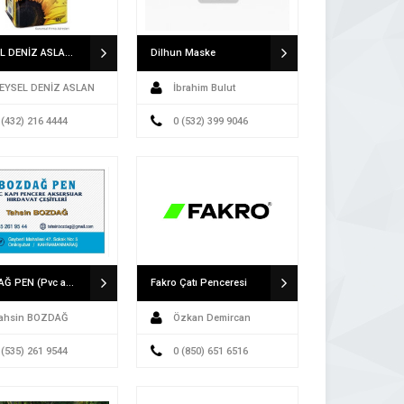
VEYSEL DENİZ ASLAN A.Ş VAN GIDA OTOMOTİV ELEKTRİK PETROL ÜRÜNLERİ İNŞAAT TEKSTİL TURİZM İTHALAT İHRACAT SAN.LTD.ŞTİ. A.Ş VAN
Dilhun Maske
EYSEL DENİZ ASLAN
İbrahim Bulut
 (432) 216 4444
0 (532) 399 9046
BOZDAĞ PEN (Pvc aksesuar-hırdavat çeşitleri)
Fakro Çatı Penceresi
ahsin BOZDAĞ
Özkan Demircan
 (535) 261 9544
0 (850) 651 6516