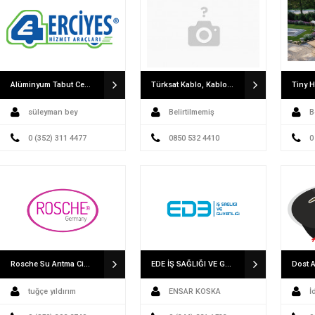
Alüminyum Tabut Cenaze Yıkama Römorku Erciyes Hizmet Araçları Cenaze Römorku
Türksat Kablo, Kablonet internet ve Kablo TV
Tiny 
süleyman bey
Belirtilmemiş
B
0 (352) 311 4477
0850 532 4410
0
Rosche Su Arıtma Cihazları
EDE İŞ SAĞLIĞI VE GÜVENLİĞİ OSGB SAN. VE TİC LTD. ŞTİ.
Dost 
tuğçe yıldırım
ENSAR KOSKA
İ