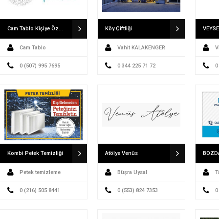
Cam Tablo Kişiye Özel Cam Tablo İdealizbiz Cam Tablo Modelleri
Köy Çiftliği
Cam Tablo
Vahit KALAKENGER
V
0 (507) 995 7695
0 344 225 71 72
0
Kombi Petek Temizliği
Atölye Venüs
Petek temizleme
Büşra Uysal
T
0 (216) 505 8441
0 (553) 824 7353
0