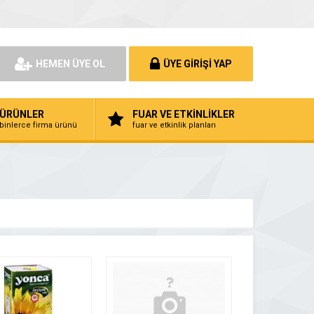
HEMEN ÜYE OL
ÜYE GİRİŞİ YAP
ÜRÜNLER
FUAR VE ETKİNLİKLER
binlerce firma ürünü
fuar ve etkinlik planları