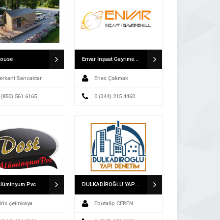
House
Envar İnşaat Gayrimenkul
erkant Sancaktar
Enes Çakmak
 (850) 561 6165
0 (344) 215 4460
Alüminyum Pvc
DULKADİROĞLU YAPI DENETİM LTD. ŞTİ
dris çetinkaya
Ebutalip CEREN