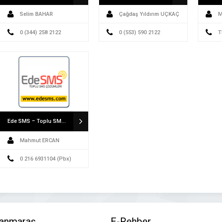
Selim BAHAR
Çağdaş Yıldırım UÇKAÇ
M
0 (344) 258 2122
0 (553) 590 2122
T
(Pbx)
Ede SMS – Toplu SMS Hizmetleri
Mahmut ERCAN
0 216 6931104 (Pbx)
anmaraş
E-Rehber