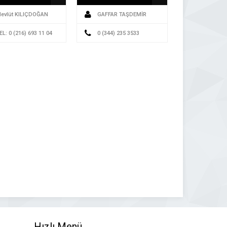
evlüt KILIÇDOĞAN
GAFFAR TAŞDEMİR
EL: 0 (216) 693 11 04
0 (344) 235 3533
Hızlı Menü