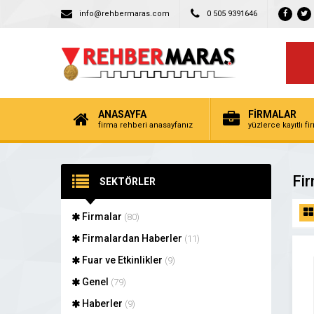
info@rehbermaras.com
0 505 9391646
ANASAYFA
FİRMALAR
firma rehberi anasayfanız
yüzlerce kayıtlı f
Fir
SEKTÖRLER
Firmalar
(80)
Firmalardan Haberler
(11)
Fuar ve Etkinlikler
(9)
Genel
(79)
Haberler
(9)