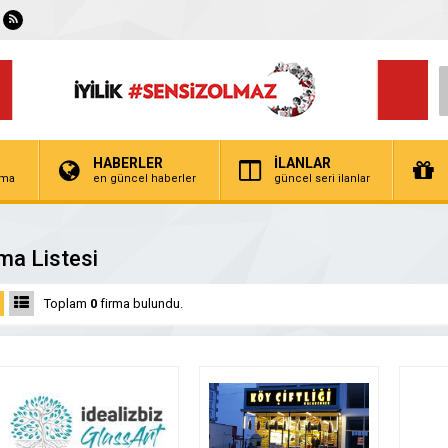
HABERLER
İLANLAR
irma
en güncel haberler
güncel seri ilanlar
ma Listesi
Toplam
0
firma bulundu.