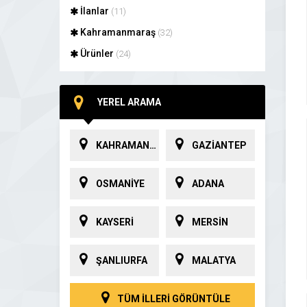
İlanlar
(11)
Kahramanmaraş
(32)
Ürünler
(24)
YEREL ARAMA
KAHRAMANMARAŞ
GAZİANTEP
OSMANİYE
ADANA
KAYSERİ
MERSİN
ŞANLIURFA
MALATYA
TÜM İLLERİ GÖRÜNTÜLE