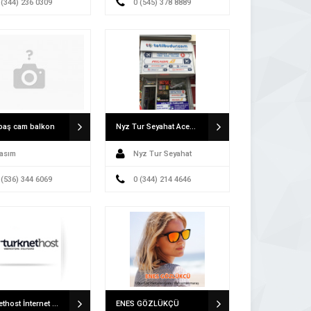
 (344) 236 0309
0 (545) 378 8889
baş cam balkon
Nyz Tur Seyahat Acentası
asım
Nyz Tur Seyahat
 (536) 344 6069
Acentası
0 (344) 214 4646
Turknethost İnternet Hizmetleri
ENES GÖZLÜKÇÜ