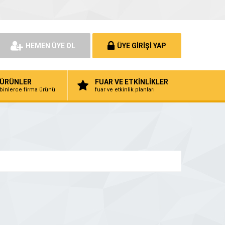
HEMEN ÜYE OL
ÜYE GİRİŞİ YAP
ÜRÜNLER
FUAR VE ETKİNLİKLER
binlerce firma ürünü
fuar ve etkinlik planları