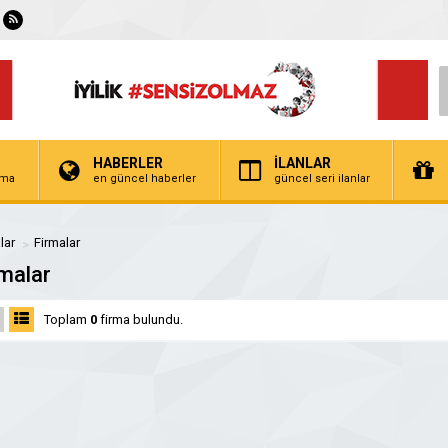
HABERLER
İLANLAR
irma
en güncel haberler
güncel seri ilanlar
lar
Firmalar
malar
Toplam
0
firma bulundu.