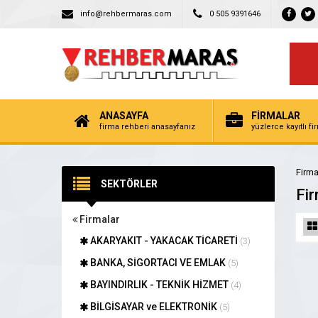
info@rehbermaras.com
0 505 9391646
ANASAYFA
FİRMALAR
firma rehberi anasayfanız
yüzlerce kayıtlı f
Firma
SEKTÖRLER
Fir
Firmalar
AKARYAKIT - YAKACAK TİCARETİ
(3)
BANKA, SİGORTACI VE EMLAK
(5)
BAYINDIRLIK - TEKNİK HİZMET
(4)
BİLGİSAYAR ve ELEKTRONİK
(5)