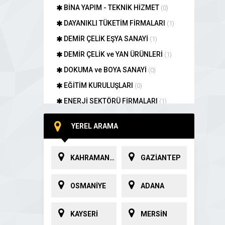
BİNA YAPIM - TEKNİK HİZMET
(0)
DAYANIKLI TÜKETİM FİRMALARI
(1)
DEMİR ÇELİK EŞYA SANAYİ
(1)
DEMİR ÇELİK ve YAN ÜRÜNLERİ
(1)
DOKUMA ve BOYA SANAYİ
(0)
EĞİTİM KURULUŞLARI
(0)
ENERJİ SEKTÖRÜ FİRMALARI
(1)
GIDA SANAYİ
(1)
YEREL ARAMA
HAYVANSAL ÜRÜN FİRMALARI
(2)
HİZMET KURULUŞLARI
(6)
KAHRAMANMARAŞ
GAZİANTEP
İNŞAAT MALZEMELERİ TİCARETİ
(1)
İPLİK SANAYİ
(0)
OSMANİYE
ADANA
METAL MUTFAK EŞYA SANAYİ
(1)
MÜHENDİSLİK ve MİMARLIK
(0)
KAYSERİ
MERSİN