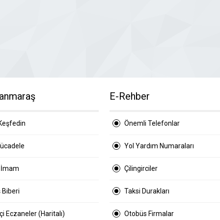
anmaraş
E-Rehber
Keşfedin
Önemli Telefonlar
Mücadele
Yol Yardım Numaraları
 İmam
Çilingirciler
 Biberi
Taksi Durakları
i Eczaneler (Haritalı)
Otobüs Firmalar