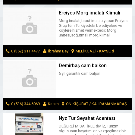
MESAJ GÖNDER
Erciyes Morg imalatı Klimalı
Tabut Alüminyum Sal Tabut
Morg imalatı,tabut imalatı yapan Erciyes
Fabrikası
Grup tüm Türkiyedeki belediyelere ve
köylere hizmet vermektedir. Morg
ünitesi,soğutmalı morg,klimalı
tabut,soğutuculu tabut,alüminyum sal
tabut ürün gruplarıdır.
0 (352) 311 4477
İbrahim Bey
MELİKGAZİ / KAYSERİ
MESAJ GÖNDER
Demirbaş cam balkon
5 yıl garantili cam baljon
0 (536) 344 6069
Kasım
ONİKİŞUBAT / KAHRAMANMARAŞ
MESAJ GÖNDER
Nyz Tur Seyahat Acentası
DEĞERLİ MİSAFİRLERİMİZ, Turizm
olgusunun hayatımızın vazgeçilmez bir