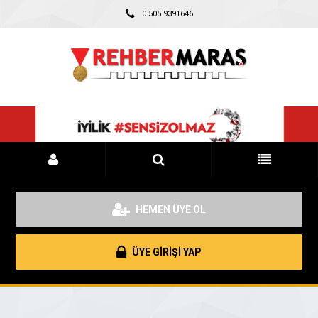
0 505 9391646
HEMEN ÜYE OL
ÜYE GİRİŞİ YAP