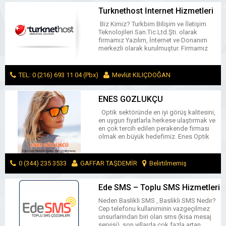
ONİKİŞUBAT / KAHRAMANMARAŞ
MESAJ GÖNDER
Turknethost İnternet Hizmetleri
Biz Kimiz? Turkbim Bilişim ve İletişim
Teknolojileri San.Tic.Ltd.Şti. olarak
firmamız Yazılım, İnternet ve Donanım
merkezli olarak kurulmuştur. Firmamız
kendisine aktivite alanı olarak Yazılım, E-
Ticaret,E-Muhasebe, Hosting, Datacenter
Hizmeti, Avukatlara İnternet Çözümleri,
TEL: 0 (216) 693 11 04 (Pbx)
Mevlüt KILIÇDOĞAN
Doktorlara İnternet Çözümleri, Arama
Motorlarına Kayıt Sistemi, Online Alışveriş,
ÜSKÜDAR / İSTANBUL
MESAJ GÖNDER
Bilgisayar Satış Mağazası, Web Tasarım,
ENES GÖZLÜKÇÜ
Özel Uygulama Yazılımları, İsim Tescil
Optik sektöründe en iyi görüş kalitesini,
alanlarını seçmiştir. Misyonumuz
en uygun fiyatlarla herkese ulaştırmak ve
Müşterilerimizin satın aldıkları […]
en çok tercih edilen perakende firması
olmak en büyük hedefimiz. Enes Optik
olarak, ekonomik fiyatlarımızla
müşterilerimizin memnuniyetini garanti
ediyoruz. Her gün binlerce müşterimize
0 (344) 235 3533
GAFFAR TAŞDEMİR
Belirtilmemiş
uzmanlığımız ve ekonomik fiyatlarımızla,
en iyi hizmeti vermekten gurur duyuyoruz.
MESAJ GÖNDER
Ede SMS – Toplu SMS Hizmetleri
Neden Baslikli SMS , Baslikli SMS Nedir?
Cep telefonu kullaniminin vazgeçilmez
unsurlarindan biri olan sms (kisa mesaj
servisi), son yillarda çok fazla artan