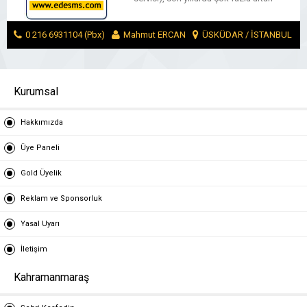
reklam bilgilendirme ve duyuru gibi
ihtiyaçlari da karsilar ve bu dogrultuda
birçok kisiyi de meslek sahibi yapar
0 216 6931104 (Pbx)
Mahmut ERCAN
ÜSKÜDAR / İSTANBUL
olmustur. Gönderilen mesajin kullaniciya
firma ismiyle ulastirilmasina baslikli sms
MESAJ GÖNDER
gönderimi denir. Içeriginde reklam tanitim
bilgilendirme […]
Kurumsal
Hakkımızda
Üye Paneli
Gold Üyelik
Reklam ve Sponsorluk
Yasal Uyarı
İletişim
Kahramanmaraş