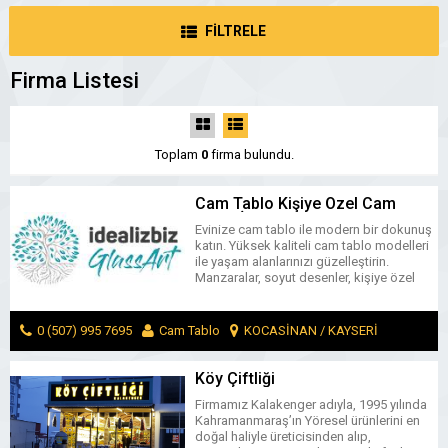
FİLTRELE
Firma Listesi
Toplam
0
firma bulundu.
Cam Tablo Kişiye Özel Cam
Tablo İdealizbiz Cam Tablo
Evinize cam tablo ile modern bir dokunuş
Modelleri
katın. Yüksek kaliteli cam tablo modelleri
ile yaşam alanlarınızı güzelleştirin.
Manzaralar, soyut desenler, kişiye özel
cam tablo.
0 (507) 995 7695
Cam Tablo
KOCASİNAN / KAYSERİ
MESAJ GÖNDER
Köy Çiftliği
Firmamız Kalakenger adıyla, 1995 yılında
Kahramanmaraş’ın Yöresel ürünlerini en
doğal haliyle üreticisinden alıp,