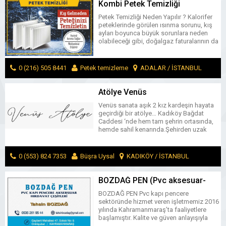
Kombi Petek Temizliği
Petek Temizliği Neden Yapılır ? Kalorifer
peteklerinde görülen ısınma sorunu, kış
ayları boyunca büyük sorunlara neden
olabileceği gibi, doğalgaz faturalarının da
yüksek meblağlarda olmasına yol açar.
Birçok farklı nedenden ötürü, kalorifer
peteklerinde ısınma sorunu
0 (216) 505 8441
Petek temizleme
ADALAR / İSTANBUL
yaşanabileceği gibi; bu sorunların başında
kombi ile ilgili arızalar, peteklerin havasının
MESAJ GÖNDER
alınmamış olması ve kalorifer petekleri
Atölye Venüs
için bakım yapılmamış olması gelir. […]
Venüs sanata aşık 2 kız kardeşin hayata
geçirdiği bir atölye… Kadıköy Bağdat
Caddesi ‘nde hem tam şehrin ortasında,
hemde sahil kenarında.Şehirden uzak
huzurlu bir yer. Venüs’te çeşitli günlük
workshoplar ve aylık eğitimlerimiz var.
Mesela Heykel, seramik, resim, macrame,
0 (553) 824 7353
Büşra Uysal
KADIKÖY / İSTANBUL
ahşap oyma …. Aylık eğitimlerimizde
profesyonelliğe doğru ilerlerken
MESAJ GÖNDER
workshoplarımızda o anın tadını çıkartıp
BOZDAĞ PEN (Pvc aksesuar-
güzel zaman geçirip sanata […]
hırdavat çeşitleri)
BOZDAĞ PEN Pvc kapı pencere
sektöründe hizmet veren işletmemiz 2016
yılında Kahramanmaraş’ta faaliyetlere
başlamıştır. Kalite ve güven anlayışıyla
yola çıkan işletmemiz pvc aksesuar