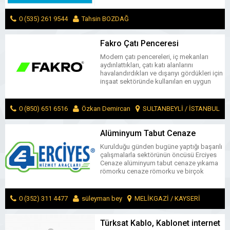
çeşitleri, hırdavat ürünleri ve destek sacı
alanında toptan – perakende satışlarla
0 (535) 261 9544
Tahsin BOZDAĞ
çalışmalarını sürdürmektedir. Pazarlama
tecrübemiz ve sağlam müşteri
ONİKİŞUBAT / KAHRAMANMARAŞ
MESAJ GÖNDER
ilişkilerimizle hızlı ve kaliteli hizmeti
Fakro Çatı Penceresi
müşterimize ulaştırmak temel
Modern çatı pencereleri, iç mekanları
hedefimizdir. Güncel şartlar ve piyasa
aydınlattıkları, çatı katı alanlarını
koşullarına […]
havalandırdıkları ve dışarıyı gördükleri için
inşaat sektöründe kullanılan en uygun
çözümdür. Dahası, çatıya pencere takmak
çatı pencereleri inşa etmekten daha ucuz
ve daha az emek-yoğun. Çatı pencereleri
0 (850) 651 6516
Özkan Demircan
SULTANBEYLİ / İSTANBUL
değişiyor. Halihazırda üretilen çatı
pencereleri, yüksek dayanıklılık, enerji
MESAJ GÖNDER
verimliliği, güvenlik ve rahat çalışma
Alüminyum Tabut Cenaze
özelliklerine sahip en yüksek kalitede
Yıkama Römorku Erciyes Hizmet
Kurulduğu günden bugüne yaptığı başarılı
ürünlerdir. […]
Araçları Cenaze Römorku
çalışmalarla sektörünün öncüsü Erciyes
Cenaze alüminyum tabut cenaze yıkama
römorku cenaze römorku ve birçok
hizmet aracı imalatı yapmaktadır.
0 (352) 311 4477
süleyman bey
MELİKGAZİ / KAYSERİ
MESAJ GÖNDER
Türksat Kablo, Kablonet internet