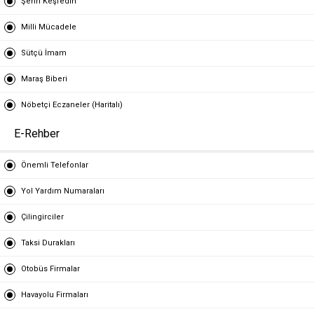
Şehri Keşfedin
Milli Mücadele
Sütçü İmam
Maraş Biberi
Nöbetçi Eczaneler (Haritalı)
E-Rehber
Önemli Telefonlar
Yol Yardım Numaraları
Çilingirciler
Taksi Durakları
Otobüs Firmalar
Havayolu Firmaları