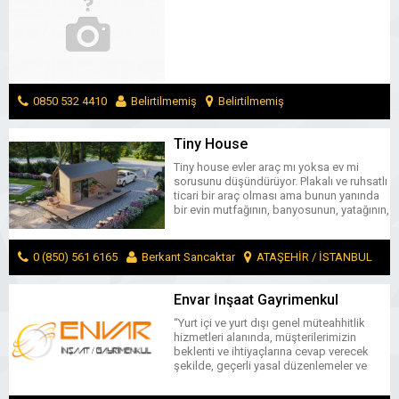
ve Kablo TV
0850 532 4410
Belirtilmemiş
Belirtilmemiş
MESAJ GÖNDER
Tiny House
Tiny house evler araç mı yoksa ev mi
sorusunu düşündürüyor. Plakalı ve ruhsatlı
ticari bir araç olması ama bunun yanında
bir evin mutfağının, banyosunun, yatağının,
kanepesinin konforunu sağlaması yürüyen
evim cevabını verdirtiyor. Doğanın içinde
konfor şartları yüksek bir yaşam birimi
0 (850) 561 6165
Berkant Sancaktar
ATAŞEHİR / İSTANBUL
olan yürüyen evler, sağlam yapıları ve
donanımları ile ön plana çıkıyor. Tiny
MESAJ GÖNDER
house sadece yazın […]
Envar İnşaat Gayrimenkul
“Yurt içi ve yurt dışı genel müteahhitlik
hizmetleri alanında, müşterilerimizin
beklenti ve ihtiyaçlarına cevap verecek
şekilde, geçerli yasal düzenlemeler ve
şartnamelere uygun uluslararası düzeyde
kaliteli hizmet sunmaktayız. Bu amaç