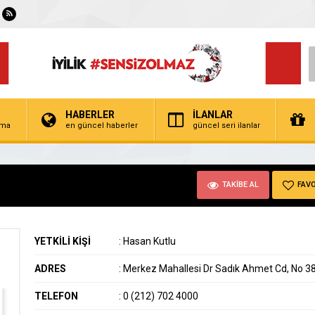
HABERLER
İLANLAR
irma
en güncel haberler
güncel seri ilanlar
TAKİBE AL
FAVO
YETKİLİ KİŞİ
:
Hasan Kutlu
ADRES
:
Merkez Mahallesi Dr Sadık Ahmet Cd, No 3
TELEFON
:
0 (212) 702 4000