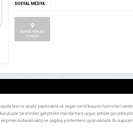
SOSYAL MEDYA
:
SERVİS YERLERİ
TÜRKİYE
ıda test ve analiz yapılmakta ve vegan sertifikasyon hizmetleri verilme
kuruluşlar tarafından geliştirilen standartlara uygun şekilde gerçekleşti
k ekipman kullanılmakta ve çağdaş yöntemlere uyulmaktadır. Bu kapsamd