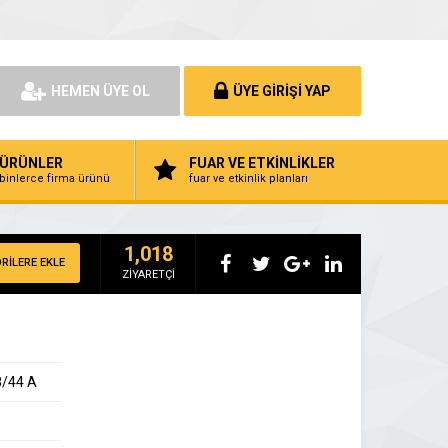
HEMEN ÜYE OL
ÜYE GİRİŞİ YAP
ÜRÜNLER
FUAR VE ETKİNLİKLER
binlerce firma ürünü
fuar ve etkinlik planları
1,018
RİLERE EKLE
ZİYARETÇİ
8/44 A