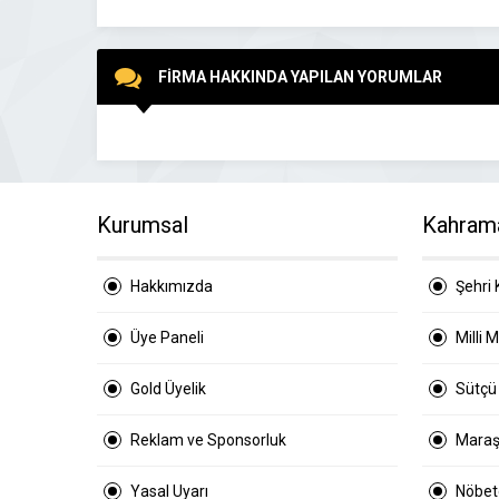
FİRMA HAKKINDA YAPILAN YORUMLAR
Kurumsal
Kahram
Hakkımızda
Şehri 
Üye Paneli
Milli 
Gold Üyelik
Sütçü
Reklam ve Sponsorluk
Maraş
Yasal Uyarı
Nöbetç