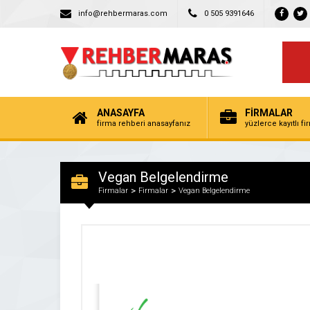
info@rehbermaras.com
0 505 9391646
ANASAYFA
FİRMALAR
firma rehberi anasayfanız
yüzlerce kayıtlı f
Vegan Belgelendirme
Firmalar
Firmalar
Vegan Belgelendirme