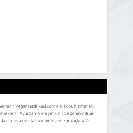
ktedir. Vegansertifikasi.com olarak bu hizmetleri,
rilmektedir. Aynı zamanda yetişmiş ve deneyimli bir
a olmak üzere talep eden kişi ve kuruluşlara V-