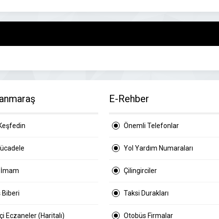
anmaraş
E-Rehber
Keşfedin
Önemli Telefonlar
Mücadele
Yol Yardım Numaraları
 İmam
Çilingirciler
 Biberi
Taksi Durakları
i Eczaneler (Haritalı)
Otobüs Firmalar