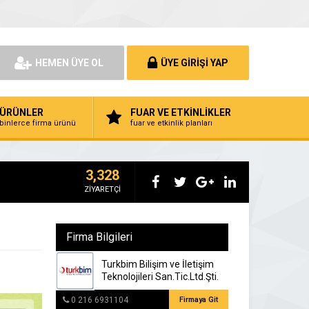
HEMEN ÜYE OL
ÜYE GİRİŞİ YAP
ÜRÜNLER
FUAR VE ETKİNLİKLER
binlerce firma ürünü
fuar ve etkinlik planları
3,328
ZİYARETÇİ
Firma Bilgileri
Turkbim Bilişim ve İletişim
Teknolojileri San.Tic.Ltd.Şti.
0 216 6931104
Firmaya Git