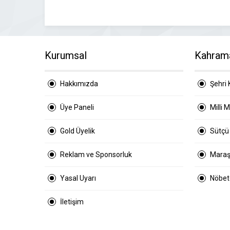
Kurumsal
Kahram
Hakkımızda
Şehri 
Üye Paneli
Milli 
Gold Üyelik
Sütçü
Reklam ve Sponsorluk
Maraş
Yasal Uyarı
Nöbetç
İletişim