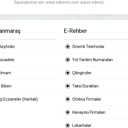
Siparişleriniz için: www.edesms.com ziaret edeniz.
anmaraş
E-Rehber
Keşfedin
Önemli Telefonlar
Mücadele
Yol Yardım Numaraları
 İmam
Çilingirciler
 Biberi
Taksi Durakları
i Eczaneler (Haritalı)
Otobüs Firmalar
Havayolu Firmaları
Lokantalar