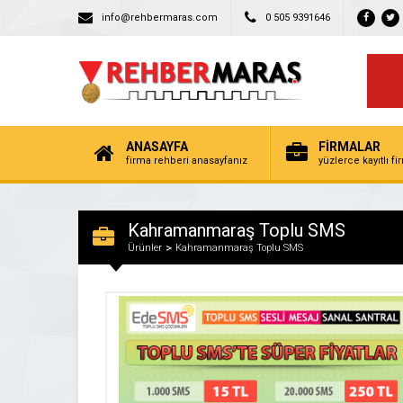
info@rehbermaras.com
0 505 9391646
ANASAYFA
FİRMALAR
firma rehberi anasayfanız
yüzlerce kayıtlı f
Kahramanmaraş Toplu SMS
Ürünler
Kahramanmaraş Toplu SMS