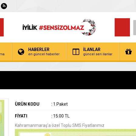
HABERLER
İLANLAR
irma
en güncel haberler
güncel seri ilanlar
ÜRÜN KODU
:
1.Paket
FİYATI
:
15.00 TL
Kahramanmaraş’a özel Toplu SMS Fiyatlarımız