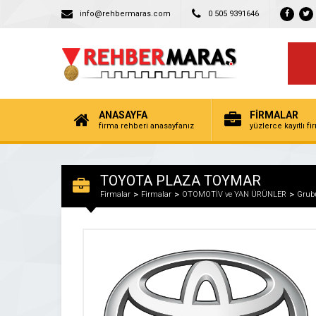
info@rehbermaras.com
0 505 9391646
ANASAYFA
FİRMALAR
firma rehberi anasayfanız
yüzlerce kayıtlı f
TOYOTA PLAZA TOYMAR
Firmalar
Firmalar
OTOMOTİV ve YAN ÜRÜNLER
Grubu