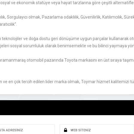
, sosyal ve ekonomik statüye veya hayat tarzlarına göre çeşitli alternatifl
k, Sorgulayıcı olmak, Pazarlama odaklılık, Güvenilirlik, Katılımcılık, Sürekli
atıcılık”.
teknolojiler ve doğa dostu geri dönüşüme uygun parçalar kullanarak oto
ojeleri sosyal sorumluluk olarak benimsemekte ve bu bilinci yaymaya yö
ramanmaraş otomobil pazarında Toyota markasını en üst sıraya taşıma
en ve en çok tercih edilen lider marka olmak, Toymar hizmet kalitemizi