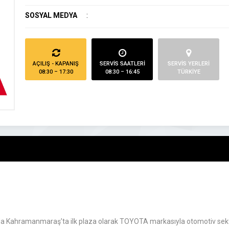
SOSYAL MEDYA
:
AÇILIŞ - KAPANIŞ
SERVİS SAATLERİ
SERVİS YERLERİ
08:30 – 17:30
08:30 – 16:45
TÜRKİYE
nda Kahramanmaraş’ta ilk plaza olarak TOYOTA markasıyla otomotiv sekt