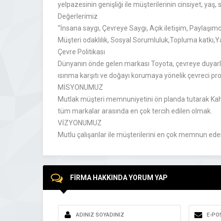
yelpazesinin genişliği ile müşterilerinin cinsiyet, yaş
Değerlerimiz
“İnsana saygı, Çevreye Saygı, Açık iletişim, Paylaşımcılı
Müşteri odaklılık, Sosyal Sorumluluk,Topluma katkı,Yar
Çevre Politikası
Dünyanın önde gelen markası Toyota, çevreye duyarlı 
ısınma karşıtı ve doğayı korumaya yönelik çevreci pr
MİSYONUMUZ
Mutlak müşteri memnuniyetini ön planda tutarak Kah
tüm markalar arasında en çok tercih edilen olmak.
VİZYONUMUZ
Mutlu çalışanlar ile müşterilerini en çok memnun ed
FİRMA HAKKINDA YORUM YAP