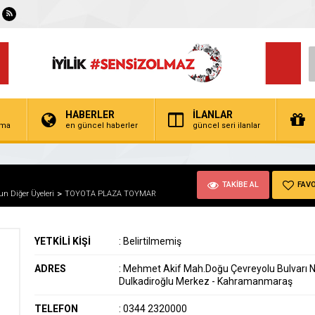
HABERLER
İLANLAR
irma
en güncel haberler
güncel seri ilanlar
TAKİBE AL
FAVO
n Diğer Üyeleri
TOYOTA PLAZA TOYMAR
YETKİLİ KİŞİ
:
Belirtilmemiş
ADRES
:
Mehmet Akif Mah.Doğu Çevreyolu Bulvarı 
Dulkadiroğlu Merkez - Kahramanmaraş
TELEFON
:
0344 2320000