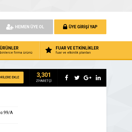
HEMEN ÜYE OL
ÜYE GİRİŞİ YAP
ÜRÜNLER
FUAR VE ETKİNLİKLER
binlerce firma ürünü
fuar ve etkinlik planları
3,301
RİLERE EKLE
ZİYARETÇİ
No:99/A