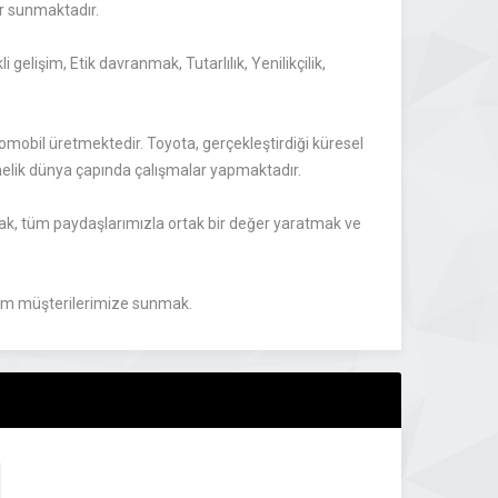
er sunmaktadır.
 gelişim, Etik davranmak, Tutarlılık, Yenilikçilik,
mobil üretmektedir. Toyota, gerçekleştirdiği küresel
nelik dünya çapında çalışmalar yapmaktadır.
k, tüm paydaşlarımızla ortak bir değer yaratmak ve
 tüm müşterilerimize sunmak.