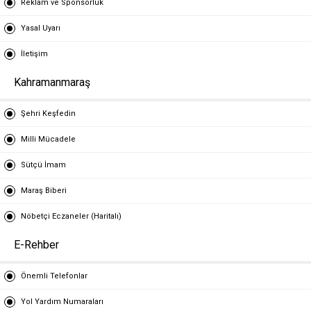
Reklam ve Sponsorluk
Yasal Uyarı
İletişim
Kahramanmaraş
Şehri Keşfedin
Milli Mücadele
Sütçü İmam
Maraş Biberi
Nöbetçi Eczaneler (Haritalı)
E-Rehber
Önemli Telefonlar
Yol Yardım Numaraları