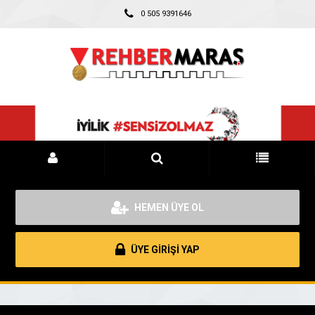
0 505 9391646
HEMEN ÜYE OL
ÜYE GİRİŞİ YAP