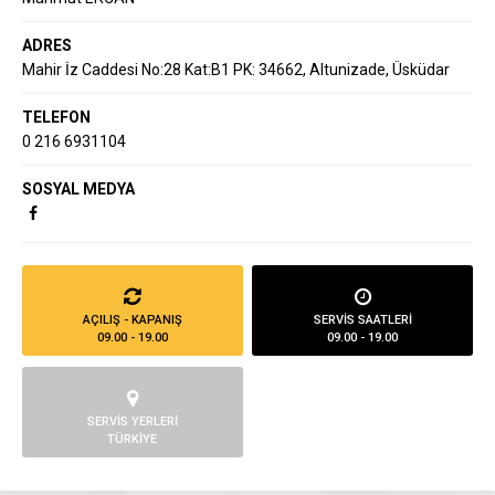
ADRES
Mahir İz Caddesi No:28 Kat:B1 PK: 34662, Altunizade, Üsküdar
TELEFON
0 216 6931104
SOSYAL MEDYA
AÇILIŞ - KAPANIŞ
SERVİS SAATLERİ
09.00 - 19.00
09.00 - 19.00
SERVİS YERLERİ
TÜRKİYE