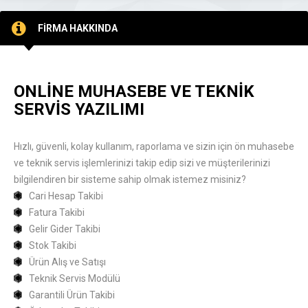
FİRMA HAKKINDA
ONLİNE MUHASEBE VE TEKNİK
SERVİS YAZILIMI
Hızlı, güvenli, kolay kullanım, raporlama ve sizin için ön muhasebe
ve teknik servis işlemlerinizi takip edip sizi ve müşterilerinizi
bilgilendiren bir sisteme sahip olmak istemez misiniz?
Cari Hesap Takibi
Fatura Takibi
Gelir Gider Takibi
Stok Takibi
Ürün Alış ve Satışı
Teknik Servis Modülü
Garantili Ürün Takibi