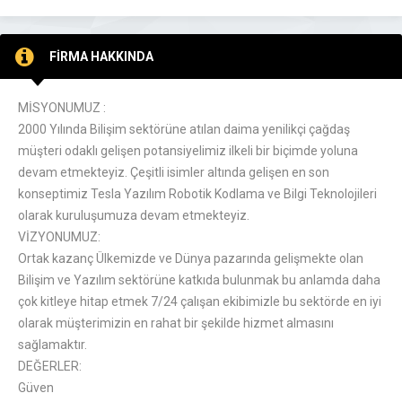
FİRMA HAKKINDA
MİSYONUMUZ :
2000 Yılında Bilişim sektörüne atılan daima yenilikçi çağdaş
müşteri odaklı gelişen potansiyelimiz ilkeli bir biçimde yoluna
devam etmekteyiz. Çeşitli isimler altında gelişen en son
konseptimiz Tesla Yazılım Robotik Kodlama ve Bilgi Teknolojileri
olarak kuruluşumuza devam etmekteyiz.
VİZYONUMUZ:
Ortak kazanç Ülkemizde ve Dünya pazarında gelişmekte olan
Bilişim ve Yazılım sektörüne katkıda bulunmak bu anlamda daha
çok kitleye hitap etmek 7/24 çalışan ekibimizle bu sektörde en iyi
olarak müşterimizin en rahat bir şekilde hizmet almasını
sağlamaktır.
DEĞERLER:
Güven