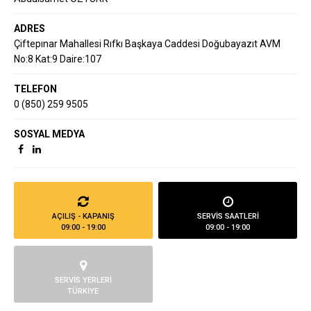
ADRES
Çiftepınar Mahallesi Rıfkı Başkaya Caddesi Doğubayazıt AVM
No:8 Kat:9 Daire:107
TELEFON
0 (850) 259 9505
SOSYAL MEDYA
AÇILIŞ - KAPANIŞ
SERVİS SAATLERİ
09:00 - 19:00
09:00 - 19:00
SERVİS YERLERİ
TÜRKİYE