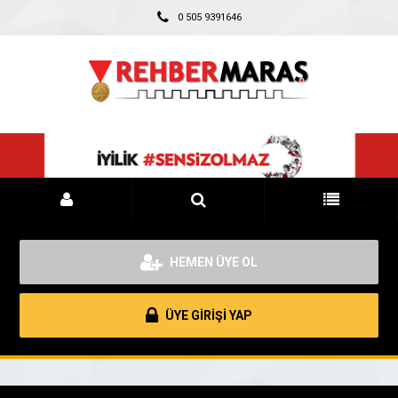
0 505 9391646
HEMEN ÜYE OL
ÜYE GİRİŞİ YAP