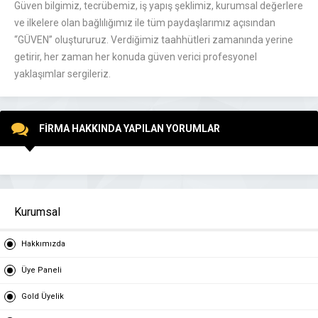
Güven bilgimiz, tecrübemiz, iş yapış şeklimiz, kurumsal değerlere
ve ilkelere olan bağlılığımız ile tüm paydaşlarımız açısından
“GÜVEN” oluştururuz. Verdiğimiz taahhütleri zamanında yerine
getirir, her zaman her konuda güven verici profesyonel
yaklaşımlar sergileriz.
FİRMA HAKKINDA YAPILAN YORUMLAR
Kurumsal
Hakkımızda
Üye Paneli
Gold Üyelik