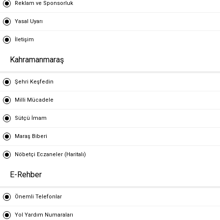
Reklam ve Sponsorluk
Yasal Uyarı
İletişim
Kahramanmaraş
Şehri Keşfedin
Milli Mücadele
Sütçü İmam
Maraş Biberi
Nöbetçi Eczaneler (Haritalı)
E-Rehber
Önemli Telefonlar
Yol Yardım Numaraları