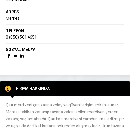
ADRES
Merkez
TELEFON
0 (850) 561 4651
SOSYAL MEDYA
FİRMA HAKKINDA
Çatı merdiveni çatı katına kolay ve güvenli erişim imkanı sunar.
Montajı takiben katlanıp tavana kaldırılabilen merdiven yerden
kazanç sağlamaktadır. Çatı katı merdiveni çamdan imal edilmiştir
ve üç ya da dört kat katlanır bölümden oluşmaktadır. Ürün tavana