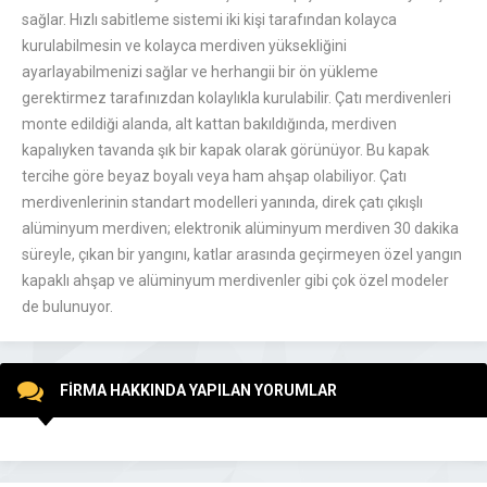
sağlar. Hızlı sabitleme sistemi iki kişi tarafından kolayca
kurulabilmesin ve kolayca merdiven yüksekliğini
ayarlayabilmenizi sağlar ve herhangii bir ön yükleme
gerektirmez tarafınızdan kolaylıkla kurulabilir. Çatı merdivenleri
monte edildiği alanda, alt kattan bakıldığında, merdiven
kapalıyken tavanda şık bir kapak olarak görünüyor. Bu kapak
tercihe göre beyaz boyalı veya ham ahşap olabiliyor. Çatı
merdivenlerinin standart modelleri yanında, direk çatı çıkışlı
alüminyum merdiven; elektronik alüminyum merdiven 30 dakika
süreyle, çıkan bir yangını, katlar arasında geçirmeyen özel yangın
kapaklı ahşap ve alüminyum merdivenler gibi çok özel modeler
de bulunuyor.
FİRMA HAKKINDA YAPILAN YORUMLAR