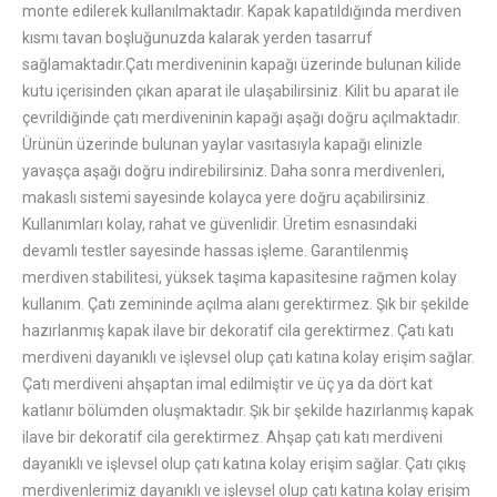
monte edilerek kullanılmaktadır. Kapak kapatıldığında merdiven
kısmı tavan boşluğunuzda kalarak yerden tasarruf
sağlamaktadır.Çatı merdiveninin kapağı üzerinde bulunan kilide
kutu içerisinden çıkan aparat ile ulaşabilirsiniz. Kilit bu aparat ile
çevrildiğinde çatı merdiveninin kapağı aşağı doğru açılmaktadır.
Ürünün üzerinde bulunan yaylar vasıtasıyla kapağı elinizle
yavaşça aşağı doğru indirebilirsiniz. Daha sonra merdivenleri,
makaslı sistemi sayesinde kolayca yere doğru açabilirsiniz.
Kullanımları kolay, rahat ve güvenlidir. Üretim esnasındaki
devamlı testler sayesinde hassas işleme. Garantilenmiş
merdiven stabilitesi, yüksek taşıma kapasitesine rağmen kolay
kullanım. Çatı zemininde açılma alanı gerektirmez. Şık bir şekilde
hazırlanmış kapak ilave bir dekoratif cila gerektirmez. Çatı katı
merdiveni dayanıklı ve işlevsel olup çatı katına kolay erişim sağlar.
Çatı merdiveni ahşaptan imal edilmiştir ve üç ya da dört kat
katlanır bölümden oluşmaktadır. Şık bir şekilde hazırlanmış kapak
ilave bir dekoratif cila gerektirmez. Ahşap çatı katı merdiveni
dayanıklı ve işlevsel olup çatı katına kolay erişim sağlar. Çatı çıkış
merdivenlerimiz dayanıklı ve işlevsel olup çatı katına kolay erişim