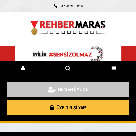
0 505 9391646
HEMEN ÜYE OL
ÜYE GİRİŞİ YAP