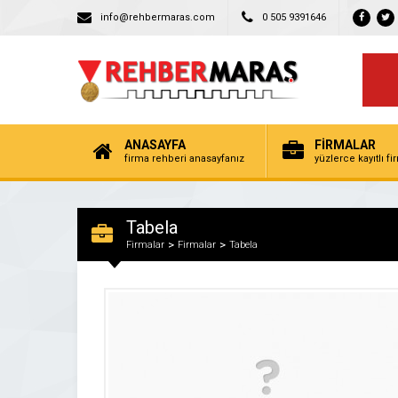
info@rehbermaras.com
0 505 9391646
ANASAYFA
FİRMALAR
firma rehberi anasayfanız
yüzlerce kayıtlı f
Tabela
Firmalar
Firmalar
Tabela