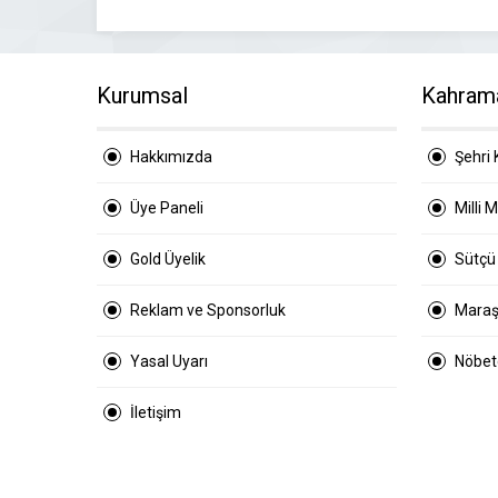
Kurumsal
Kahram
Hakkımızda
Şehri 
Üye Paneli
Milli 
Gold Üyelik
Sütçü
Reklam ve Sponsorluk
Maraş
Yasal Uyarı
Nöbetç
İletişim