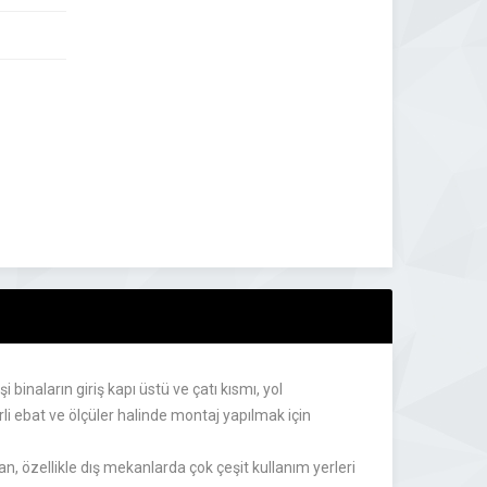
binaların giriş kapı üstü ve çatı kısmı, yol
rli ebat ve ölçüler halinde montaj yapılmak için
an, özellikle dış mekanlarda çok çeşit kullanım yerleri