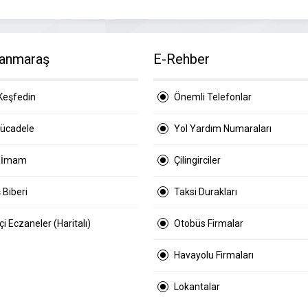
anmaraş
E-Rehber
Keşfedin
Önemli Telefonlar
Mücadele
Yol Yardım Numaraları
 İmam
Çilingirciler
 Biberi
Taksi Durakları
i Eczaneler (Haritalı)
Otobüs Firmalar
Havayolu Firmaları
Lokantalar