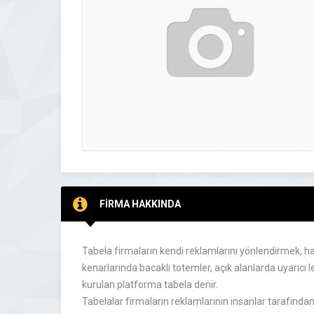
FİRMA HAKKINDA
Tabela firmaların kendi reklamlarını yönlendirmek, hak
kenarlarında bacaklı totemler, açık alanlarda uyarıcı 
kurulan platforma tabela denir.
Tabelalar firmaların reklamlarının insanlar tarafından 