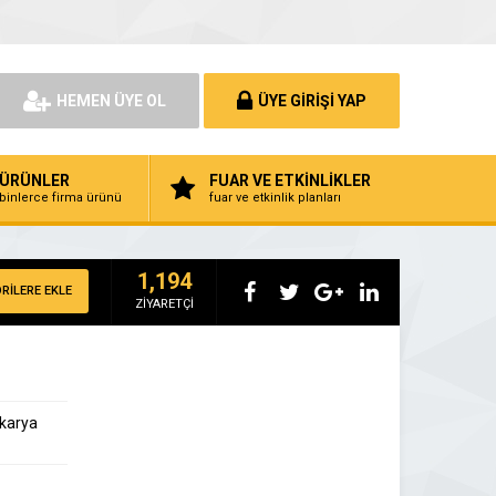
HEMEN ÜYE OL
ÜYE GİRİŞİ YAP
ÜRÜNLER
FUAR VE ETKİNLİKLER
binlerce firma ürünü
fuar ve etkinlik planları
1,194
RİLERE EKLE
ZİYARETÇİ
akarya