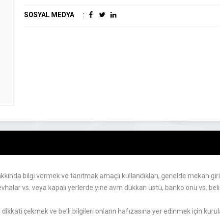
SOSYAL MEDYA
:
kında bilgi vermek ve tanıtmak amaçlı kullandıkları, genelde mekan girişi 
levhalar vs. veya kapalı yerlerde yine avm dükkan üstü, banko önü vs. beli
dikkati çekmek ve belli bilgileri onların hafızasına yer edinmek için kurul