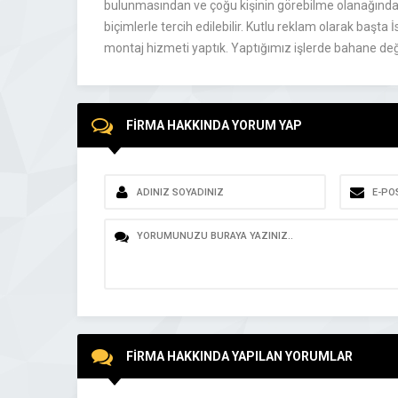
bulunmasından ve çoğu kişinin görebilme olanağından d
biçimlerle tercih edilebilir. Kutlu reklam olarak başt
montaj hizmeti yaptık. Yaptığımız işlerde bahane deği
FİRMA HAKKINDA YORUM YAP
FİRMA HAKKINDA YAPILAN YORUMLAR