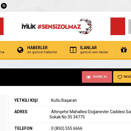
HABERLER
İLANLAR
irma
en güncel haberler
güncel seri ilanlar
TAKİBE AL
FAVO
YETKİLİ KİŞİ
:
Kutlu Başaran
ADRES
:
Altınşehir Mahallesi Doğanevler Caddesi S
Sokak No:35 34775
TELEFON
:
0 (850) 555 6666