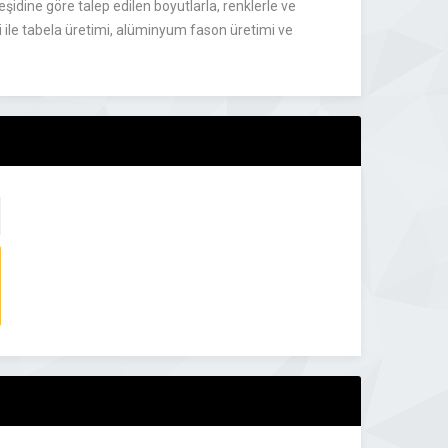
idine göre talep edilen boyutlarla, renklerle ve
ri ile tabela üretimi, alüminyum fason üretimi ve