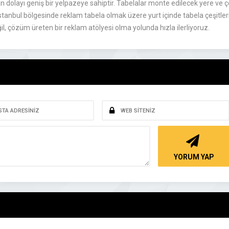
olayı geniş bir yelpazeye sahiptir. Tabelalar monte edilecek yere ve çeş
a İstanbul bölgesinde reklam tabela olmak üzere yurt içinde tabela çeşitle
l, çözüm üreten bir reklam atölyesi olma yolunda hızla ilerliyoruz.
YORUM YAP