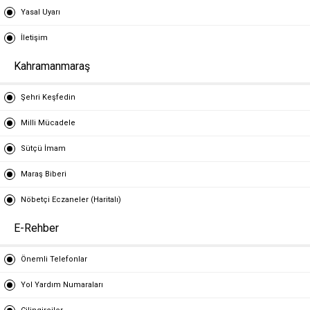
Yasal Uyarı
İletişim
Kahramanmaraş
Şehri Keşfedin
Milli Mücadele
Sütçü İmam
Maraş Biberi
Nöbetçi Eczaneler (Haritalı)
E-Rehber
Önemli Telefonlar
Yol Yardım Numaraları