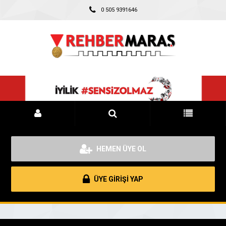
0 505 9391646
HEMEN ÜYE OL
ÜYE GİRİŞİ YAP