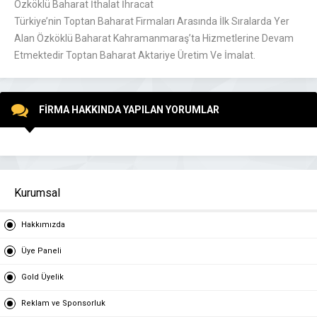
Özköklü Baharat İthalat İhracat
Türkiye’nin Toptan Baharat Firmaları Arasında İlk Sıralarda Yer
Alan Özköklü Baharat Kahramanmaraş’ta Hizmetlerine Devam
Etmektedir Toptan Baharat Aktariye Üretim Ve İmalat.
FİRMA HAKKINDA YAPILAN YORUMLAR
Kurumsal
Hakkımızda
Üye Paneli
Gold Üyelik
Reklam ve Sponsorluk