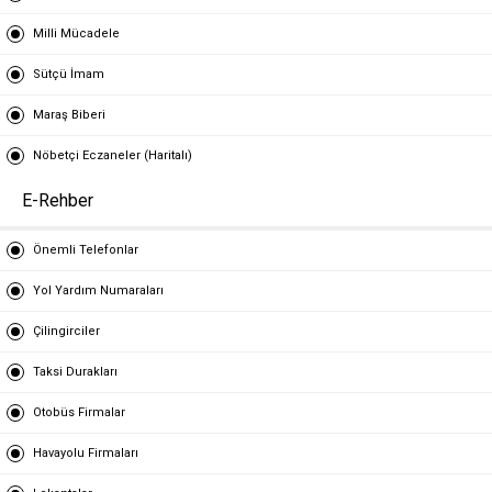
Milli Mücadele
Sütçü İmam
Maraş Biberi
Nöbetçi Eczaneler (Haritalı)
E-Rehber
Önemli Telefonlar
Yol Yardım Numaraları
Çilingirciler
Taksi Durakları
Otobüs Firmalar
Havayolu Firmaları