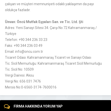
çalışan ve müşteri memnuniyeti odaklı yaklaşımın da payı
oldukça fazladır.
Ünvan: Öncü Mutfak Eşyaları San. ve Tic. Ltd. Şti
Adres: Yeni Sanayi Sitesi 34. Çarşı No:72 Kahramanmaraş /
Türkiye
Telefon: +90 344 236 33 23
Faks: +90 344 236 03 49
Email: info@oncu.com.tr
Ticaret Odası: Kahramanmaraş Ticaret ve Sanayi Odası
Tic. Sicil Memurluğu: Kahramanmaraş Ticaret Sicil Memurluğu
Tic. Sicil No: 10509
Vergi Dairesi: Aksu
Vergi No: 656 031 7476
Mersis No:0-6560-3174-7600016
FİRMA HAKKINDA YORUM YAP