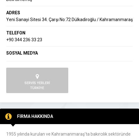
ADRES
Yeni Sanayi Sitesi 34. Çarşı No:72 Dülkadiroğlu / Kahramanmaraş
TELEFON
+90 344 236 33 23
SOSYAL MEDYA
SERVİS YERLERİ
TÜRKİYE
FİRMA HAKKINDA
1955 yılında kurulan ve Kahramanmaraş’ta bakırcılık sektöründe