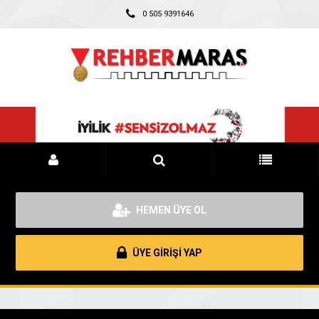
0 505 9391646
HEMEN ÜYE OL
ÜYE GİRİŞİ YAP