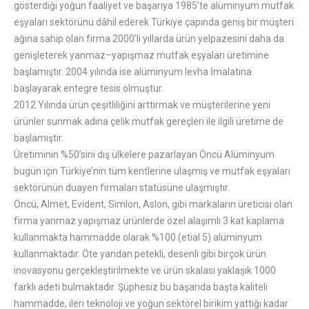
gösterdiği yoğun faaliyet ve başarıya 1985’te alüminyum mutfak
eşyaları sektörünü dâhil ederek Türkiye çapında geniş bir müşteri
ağına sahip olan firma 2000’li yıllarda ürün yelpazesini daha da
genişleterek yanmaz–yapışmaz mutfak eşyaları üretimine
başlamıştır. 2004 yılında ise alüminyum levha İmalatına
başlayarak entegre tesis olmuştur.
2012 Yılında ürün çeşitliliğini arttırmak ve müşterilerine yeni
ürünler sunmak adına çelik mutfak gereçleri ile ilgili üretime de
başlamıştır.
Üretiminin %50’sini dış ülkelere pazarlayan Öncü Alüminyum
bugün için Türkiye’nin tüm kentlerine ulaşmış ve mutfak eşyaları
sektörünün duayen firmaları statüsüne ulaşmıştır.
Öncü, Almet, Evident, Simlon, Aslon, gibi markaların üreticisi olan
firma yanmaz yapışmaz ürünlerde özel alaşımlı 3 kat kaplama
kullanmakta hammadde olarak %100 (etial 5) alüminyum
kullanmaktadır. Öte yandan petekli, desenli gibi birçok ürün
inovasyonu gerçekleştirilmekte ve ürün skalası yaklaşık 1000
farklı adeti bulmaktadır. Şüphesiz bu başarıda başta kaliteli
hammadde, ileri teknoloji ve yoğun sektörel birikim yattığı kadar