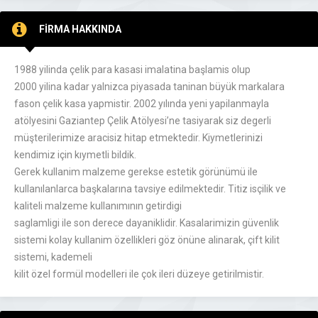
FİRMA HAKKINDA
1988 yilinda çelik para kasasi imalatina başlamis olup
2000 yilina kadar yalnizca piyasada taninan büyük markalara
fason çelik kasa yapmistir. 2002 yılında yeni yapilanmayla
atölyesini Gaziantep Çelik Atölyesi’ne tasiyarak siz degerli
müşterilerimize aracisiz hitap etmektedir. Kiymetlerinizi
kendimiz için kıymetli bildik.
Gerek kullanim malzeme gerekse estetik görünümü ile
kullanılanlarca başkalarına tavsiye edilmektedir. Titiz isçilik ve
kaliteli malzeme kullanımının getirdigi
saglamligi ile son derece dayaniklidir. Kasalarimizin güvenlik
sistemi kolay kullanim özellikleri göz önüne alinarak, çift kilit
sistemi, kademeli
kilit özel formül modelleri ile çok ileri düzeye getirilmistir.