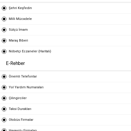
Şehri Keşfedin
Milli Mücadele
Sütçü İmam
Maraş Biberi
Nöbetçi Eczaneler (Haritalı)
E-Rehber
Önemli Telefonlar
Yol Yardım Numaraları
Çilingirciler
Taksi Durakları
Otobüs Firmalar
Havayolu Firmaları