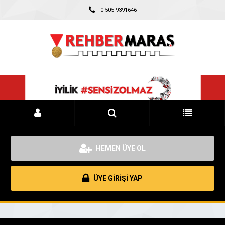
0 505 9391646
HEMEN ÜYE OL
ÜYE GİRİŞİ YAP