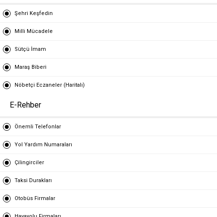
Şehri Keşfedin
Milli Mücadele
Sütçü İmam
Maraş Biberi
Nöbetçi Eczaneler (Haritalı)
E-Rehber
Önemli Telefonlar
Yol Yardım Numaraları
Çilingirciler
Taksi Durakları
Otobüs Firmalar
Havayolu Firmaları