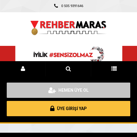
0 505 9391646
HEMEN ÜYE OL
ÜYE GİRİŞİ YAP