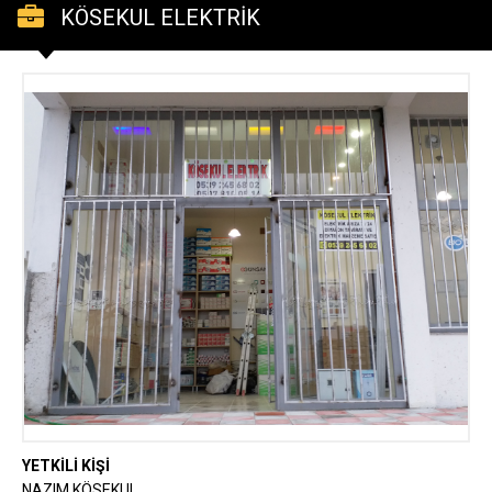
KÖSEKUL ELEKTRİK
YETKİLİ KİŞİ
NAZIM KÖSEKUL