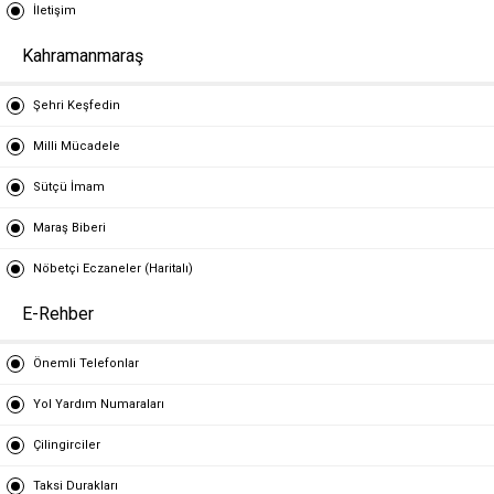
İletişim
Kahramanmaraş
Şehri Keşfedin
Milli Mücadele
Sütçü İmam
Maraş Biberi
Nöbetçi Eczaneler (Haritalı)
E-Rehber
Önemli Telefonlar
Yol Yardım Numaraları
Çilingirciler
Taksi Durakları