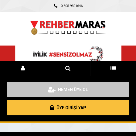
0 505 9391646
HEMEN ÜYE OL
ÜYE GİRİŞİ YAP