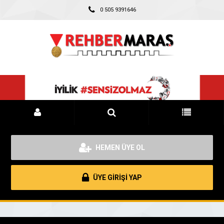
0 505 9391646
HEMEN ÜYE OL
ÜYE GİRİŞİ YAP