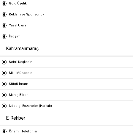
Gold Üyelik
Reklam ve Sponsorluk
Yasal Uyarı
İletişim
Kahramanmaraş
Şehri Keşfedin
Milli Mücadele
Sütçü İmam
Maraş Biberi
Nöbetçi Eczaneler (Haritalı)
E-Rehber
Önemli Telefonlar