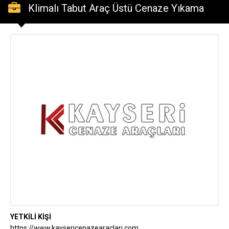
Klimalı Tabut Araç Üstü Cenaze Yıkama
Aracı Kayseri Cenaze Panelvan Cenaze
Nakil Aracı
YETKİLİ KİŞİ
https://www.kaysericenazearaclari.com