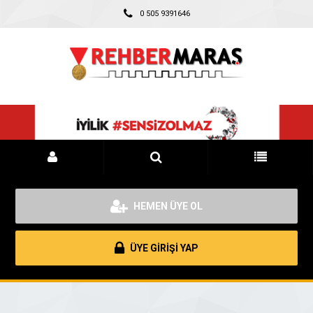
0 505 9391646
HEMEN ÜYE OL
ÜYE GİRİŞİ YAP