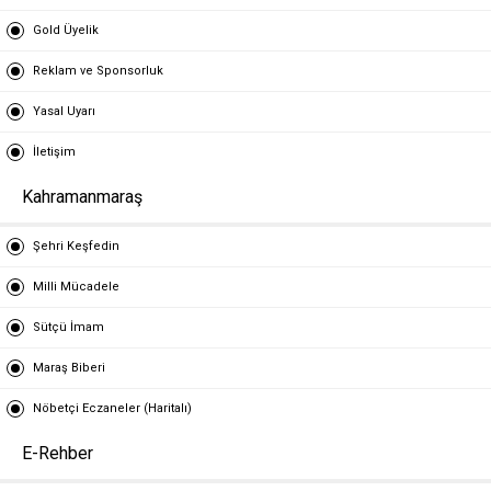
Gold Üyelik
Reklam ve Sponsorluk
Yasal Uyarı
İletişim
Kahramanmaraş
Şehri Keşfedin
Milli Mücadele
Sütçü İmam
Maraş Biberi
Nöbetçi Eczaneler (Haritalı)
E-Rehber