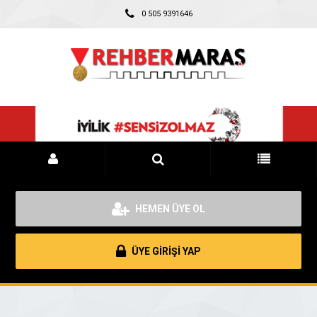
0 505 9391646
HEMEN ÜYE OL
ÜYE GİRİŞİ YAP