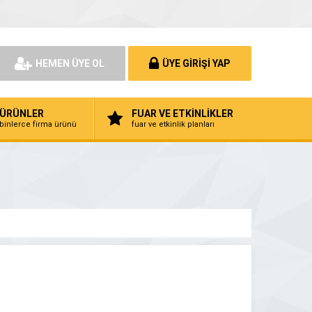
HEMEN ÜYE OL
ÜYE GİRİŞİ YAP
ÜRÜNLER
FUAR VE ETKİNLİKLER
binlerce firma ürünü
fuar ve etkinlik planları