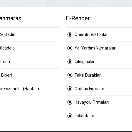
anmaraş
E-Rehber
Keşfedin
Önemli Telefonlar
Mücadele
Yol Yardım Numaraları
 İmam
Çilingirciler
 Biberi
Taksi Durakları
i Eczaneler (Haritalı)
Otobüs Firmalar
Havayolu Firmaları
Lokantalar