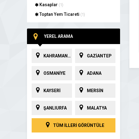
Kasaplar
(1)
Toptan Yem Ticareti
(1)
YEREL ARAMA
KAHRAMANMARAŞ
GAZİANTEP
OSMANİYE
ADANA
KAYSERİ
MERSİN
ŞANLIURFA
MALATYA
TÜM İLLERİ GÖRÜNTÜLE