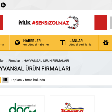
HABERLER
İLANLAR
irma
en güncel haberler
güncel seri ilanlar
lar
Firmalar
HAYVANSAL ÜRÜN FİRMALARI
YVANSAL ÜRÜN FİRMALARI
Toplam
2
firma bulundu.