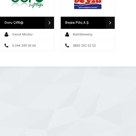
Doru Çiftliği
Beyza Piliç A.Ş.
Genel Müdür
Belirtilmemiş
0 344 249 50 60
0850 252 52 52