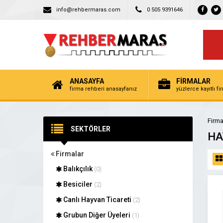
info@rehbermaras.com
0 505 9391646
ANASAYFA
FİRMALAR
firma rehberi anasayfanız
yüzlerce kayıtlı f
Firma
SEKTÖRLER
HA
Firmalar
Balıkçılık
(0)
Besiciler
(2)
Canlı Hayvan Ticareti
(2)
Grubun Diğer Üyeleri
(1)