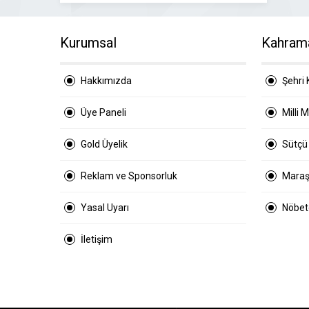
Kurumsal
Kahram
Hakkımızda
Şehri 
Üye Paneli
Milli 
Gold Üyelik
Sütçü
Reklam ve Sponsorluk
Maraş
Yasal Uyarı
Nöbetç
İletişim