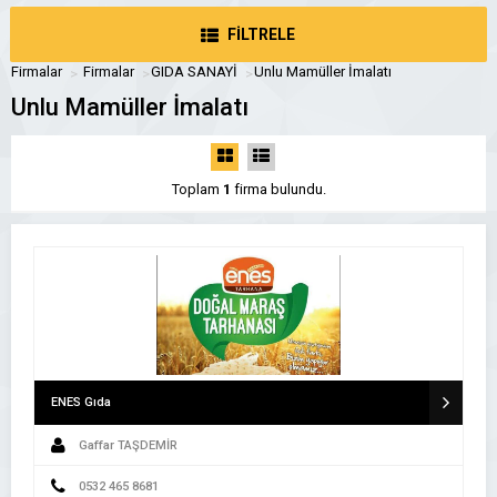
FİLTRELE
Firmalar
Firmalar
GIDA SANAYİ
Unlu Mamüller İmalatı
Unlu Mamüller İmalatı
Toplam
1
firma bulundu.
ENES Gıda
Gaffar TAŞDEMİR
0532 465 8681