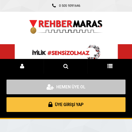
0 505 9391646
HEMEN ÜYE OL
ÜYE GİRİŞİ YAP