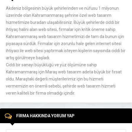
Akdeniz bölgesinin büyük şehirlerinden ve nüfusu 1 milyonun
üzerinde olan Kahramanmaraş şehrine özel web tasarım
hizmetimize buradan ulaşabilirsiniz. Büyük şehirlerde ciddi bir
ihtiyaç halini alan web sitesi, firmalar için kritik öneme sahip.
Kahramanmaraş web tasarım hizmetimizi de tam da bunun için
piyasaya sürdük. Firmalar için zorunlu hale gelen internet sitesi
ihtiyacı ile web sitesi yaptırmak isteyen kişilerin sayısında ciddi bir
artış görülmeye başladı.
Ciddi bir sanayi büyüklüğü ve yüz ölçümüne sahip
Kahramanmaraş için Maraş web tasarım adeta büyük bir fırsat
oldu. Maraştaki değerli müşterilerimiz için bu hizmeti
vermemizin en önemli sebebi, şehirde web tasarım hizmeti
veren kaliteli bir firma olmadığı içindir.
FİRMA HAKKINDA YORUM YAP