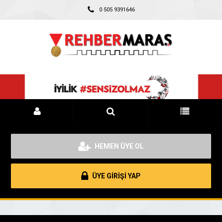
0 505 9391646
HEMEN ÜYE OL
ÜYE GİRİŞİ YAP