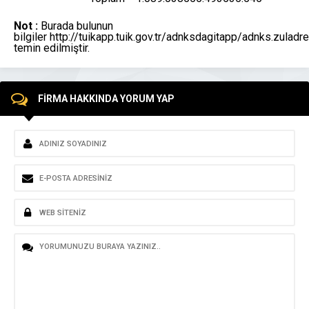
Not :
Burada bulunun
bilgiler
http://tuikapp.tuik.gov.tr/adnksdagitapp/adnks.zul
adr
temin edilmiştir.
FİRMA HAKKINDA YORUM YAP