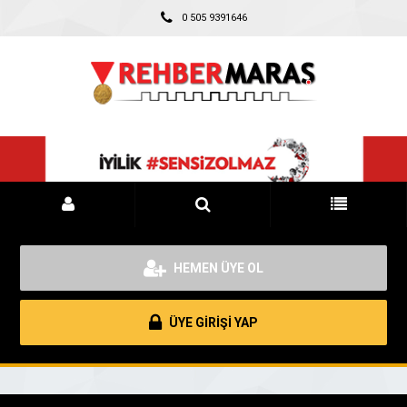
0 505 9391646
HEMEN ÜYE OL
ÜYE GİRİŞİ YAP