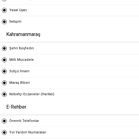
Yasal Uyarı
İletişim
Kahramanmaraş
Şehri Keşfedin
Milli Mücadele
Sütçü İmam
Maraş Biberi
Nöbetçi Eczaneler (Haritalı)
E-Rehber
Önemli Telefonlar
Yol Yardım Numaraları