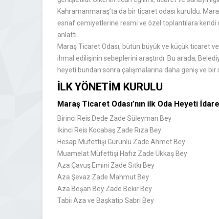
Kahramanmaraş’ta da bir ticaret odası kuruldu. Maraş
esnaf cemiyetlerine resmi ve özel toplantılara kendi
anlattı.
Maraş Ticaret Odası, bütün büyük ve küçük ticaret ve 
ihmal edilişinin sebeplerini araştırdı. Bu arada, Bele
heyeti bundan sonra çalışmalarına daha geniş ve bir sah
İLK YÖNETİM KURULU
Maraş Ticaret Odası’nın ilk Oda Heyeti İdar
Birinci Reis Dede Zade Süleyman Bey
İkinci Reis Kocabaş Zade Rıza Bey
Hesap Müfettişi Gürünlü Zade Ahmet Bey
Muamelat Müfettişi Hafız Zade Ükkaş Bey
Aza Çavuş Emini Zade Sıtkı Bey
Aza Şevaz Zade Mahmut Bey
Aza Beşan Bey Zade Bekir Bey
Tabii Aza ve Başkatip Sabri Bey