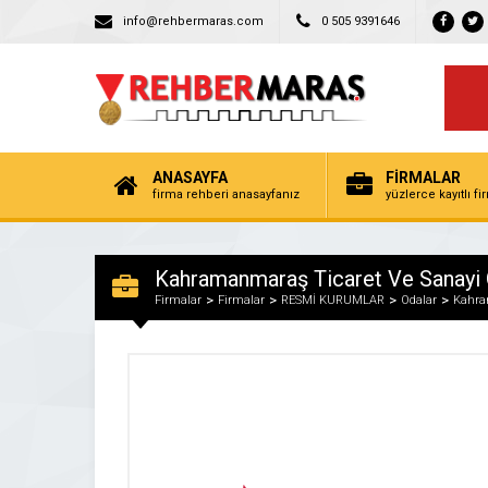
info@rehbermaras.com
0 505 9391646
ANASAYFA
FİRMALAR
firma rehberi anasayfanız
yüzlerce kayıtlı f
Kahramanmaraş Ticaret Ve Sanayi 
Firmalar
Firmalar
RESMİ KURUMLAR
Odalar
Kahra