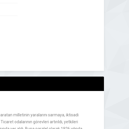
ratan milletinin yaralarını sarmaya, iktisadi
caret odalarının görevleri artırıldı, yetkileri
arasında yer aldı. Buna paralel olarak 1926 yılında