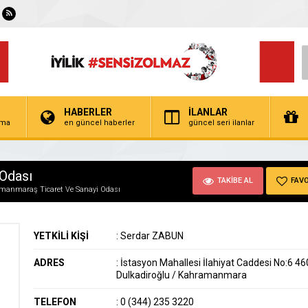
HABERLER
İLANLAR
irma
en güncel haberler
güncel seri ilanlar
Odası
TAKİBE AL
FAVO
manmaraş Ticaret Ve Sanayi Odası
YETKİLİ KİŞİ
:
Serdar ZABUN
ADRES
:
İstasyon Mahallesi İlahiyat Caddesi No:6 4
Dulkadiroğlu / Kahramanmara
TELEFON
:
0 (344) 235 3220