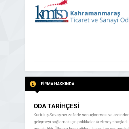
FİRMA HAKKINDA
ODA TARİHÇESİ
Kurtuluş Savaşının zaferle sonuçlanması ve ardından C
gelişmeyi sağlamak için politikalar üretmeye başladı. Bu
genişletildi. Ülkenin ticari eğilimi, ticaret ve sanayii i