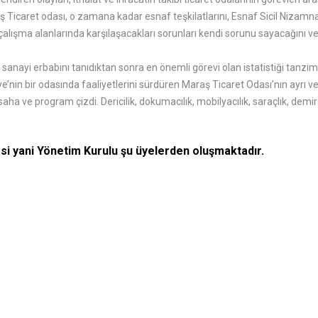
 Ticaret odası, o zamana kadar esnaf teşkilatlarını, Esnaf Sicil Nizamn
 çalışma alanlarında karşılaşacakları sorunları kendi sorunu sayacağını 
sanayi erbabını tanıdıktan sonra en önemli görevi olan istatistiği tanzim
diye’nin bir odasında faaliyetlerini sürdüren Maraş Ticaret Odası’nın ayrı
a ve program çizdi. Dericilik, dokumacılık, mobilyacılık, saraçlık, demirci
esi yani Yönetim Kurulu şu üyelerden oluşmaktadır.