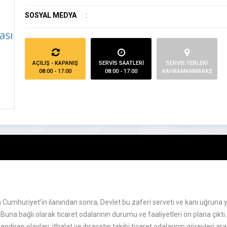
SOSYAL MEDYA
:
AÇILIŞ - KAPANIŞ
SERVİS SAATLERİ
SERVİS YERLERİ
08:00 - 17:00
08:00 - 17:00
KAHRAMANMARAŞ
umhuriyet’in ilanından sonra, Devlet bu zaferi serveti ve kanı uğruna ya
na bağlı olarak ticaret odalarının durumu ve faaliyetleri ön plana çıktı. Ti
lgilendiren olayları, ithalat ve ihracatın takibi ticaret odalarının görevleri 