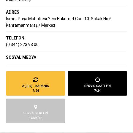
ADRES
İsmet Paşa Mahalllesi Yeni Hükümet Cad. 10. Sokak No:6
Kahramanmaraş / Merkez
TELEFON
(0 344) 223 93 00
SOSYAL MEDYA
AÇILIŞ - KAPANIŞ
SERVİS SAATLERİ
7/24
7/24
SERVİS YERLERİ
TÜRKİYE