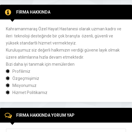
FİRMA HAKKINDA
Kahramanmaraş Özel Hayat Hastanesi olarak uzman kadro ve
ileri teknoloji desteğinde bir çok branşta özenli, güvenli ve
yüksek standartlı hizmet vermekteyiz.
Kuruluşumuz siz değerli halkımızın verdiği güvene layık olmak
üzere atılımlarına hızla devam etmektedir.
Bizi daha iyi tanımak için menülerden
Profilimiz
Özgeçmişimiz
Misyonumuz
Hizmet Politikamız
FİRMA HAKKINDA YORUM YAP