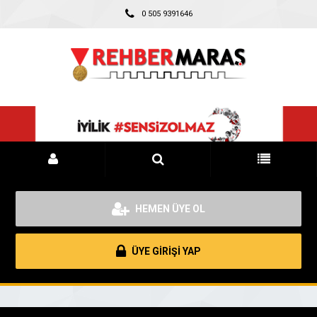
0 505 9391646
HEMEN ÜYE OL
ÜYE GİRİŞİ YAP