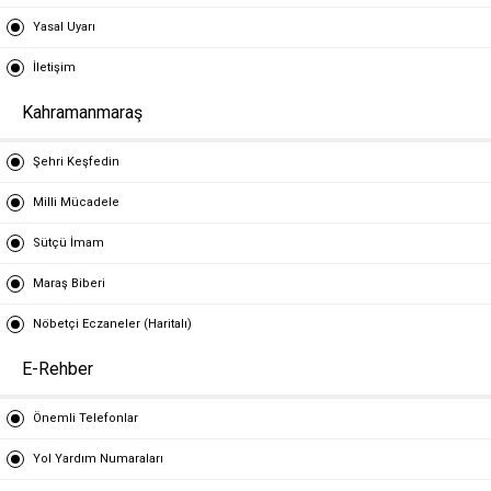
Yasal Uyarı
İletişim
Kahramanmaraş
Şehri Keşfedin
Milli Mücadele
Sütçü İmam
Maraş Biberi
Nöbetçi Eczaneler (Haritalı)
E-Rehber
Önemli Telefonlar
Yol Yardım Numaraları