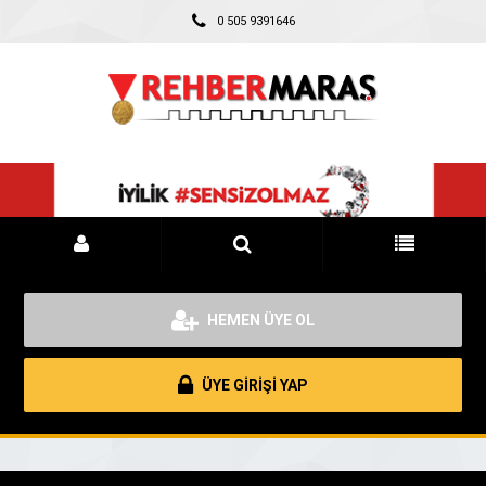
0 505 9391646
HEMEN ÜYE OL
ÜYE GİRİŞİ YAP