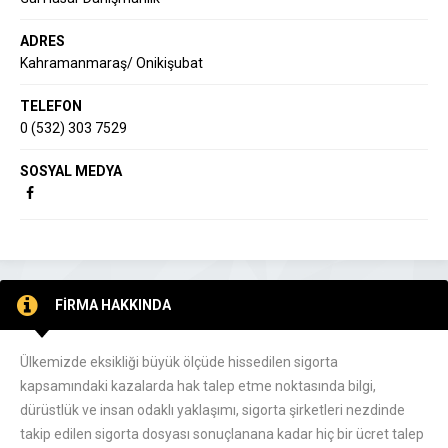
ADRES
Kahramanmaraş/ Onikişubat
TELEFON
0 (532) 303 7529
SOSYAL MEDYA
FİRMA HAKKINDA
Ülkemizde eksikliği büyük ölçüde hissedilen sigorta
kapsamındaki kazalarda hak talep etme noktasında bilgi,
dürüstlük ve insan odaklı yaklaşımı, sigorta şirketleri nezdinde
takip edilen sigorta dosyası sonuçlanana kadar hiç bir ücret talep