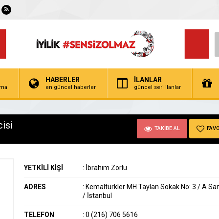
HABERLER
İLANLAR
irma
en güncel haberler
güncel seri ilanlar
isi
TAKİBE AL
FAVO
YETKİLİ KİŞİ
:
İbrahim Zorlu
ADRES
:
Kemaltürkler MH Taylan Sokak No: 3 / A S
/ İstanbul
TELEFON
:
0 (216) 706 5616