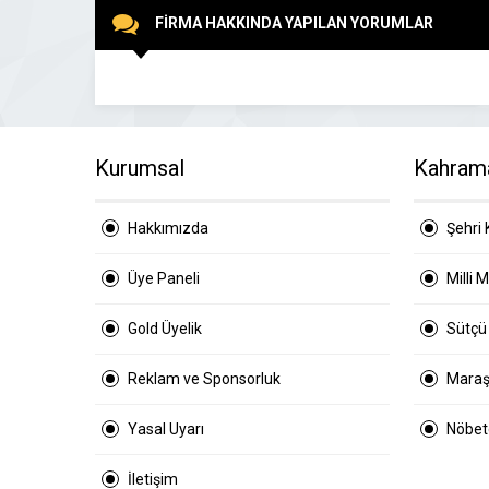
FİRMA HAKKINDA YAPILAN YORUMLAR
Kurumsal
Kahram
Hakkımızda
Şehri 
Üye Paneli
Milli 
Gold Üyelik
Sütçü
Reklam ve Sponsorluk
Maraş
Yasal Uyarı
Nöbetç
İletişim