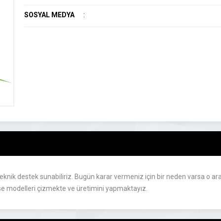
SOSYAL MEDYA
:
eknik destek sunabiliriz. Bugün karar vermeniz için bir neden varsa o araş
ouse modelleri çizmekte ve üretimini yapmaktayız.