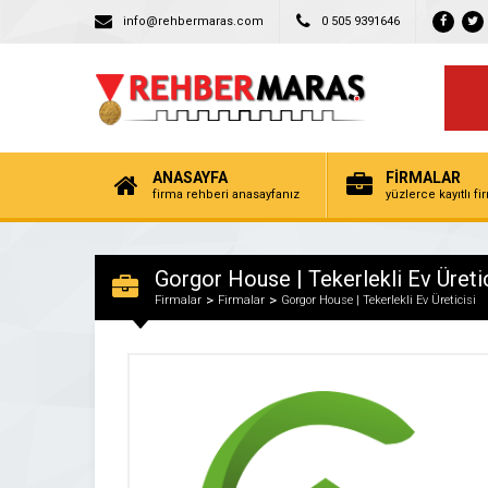
info@rehbermaras.com
0 505 9391646
ANASAYFA
FİRMALAR
firma rehberi anasayfanız
yüzlerce kayıtlı f
Gorgor House | Tekerlekli Ev Üretic
Firmalar
Firmalar
Gorgor House | Tekerlekli Ev Üreticisi