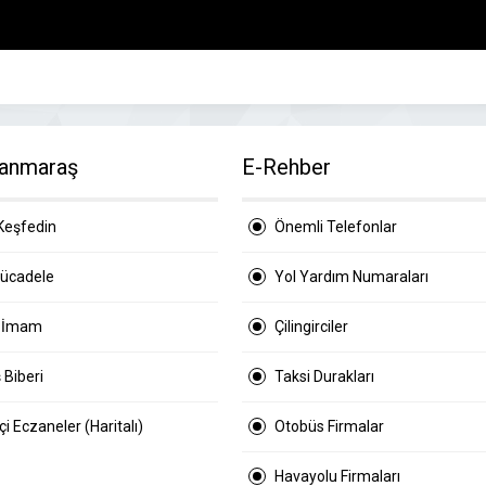
anmaraş
E-Rehber
Keşfedin
Önemli Telefonlar
Mücadele
Yol Yardım Numaraları
 İmam
Çilingirciler
 Biberi
Taksi Durakları
i Eczaneler (Haritalı)
Otobüs Firmalar
Havayolu Firmaları