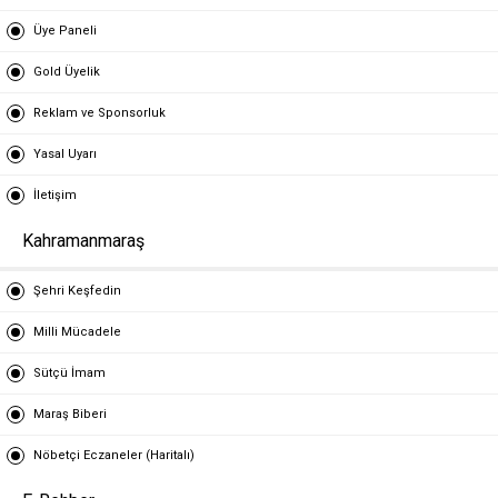
Üye Paneli
Gold Üyelik
Reklam ve Sponsorluk
Yasal Uyarı
İletişim
Kahramanmaraş
Şehri Keşfedin
Milli Mücadele
Sütçü İmam
Maraş Biberi
Nöbetçi Eczaneler (Haritalı)