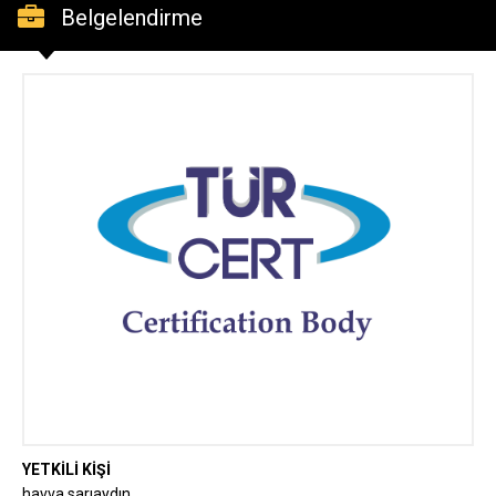
Belgelendirme
YETKİLİ KİŞİ
havva sarıaydın