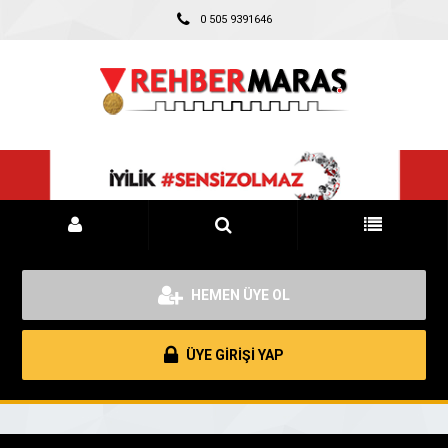
0 505 9391646
HEMEN ÜYE OL
ÜYE GİRİŞİ YAP