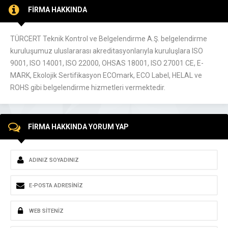
FİRMA HAKKINDA
TÜRCERT Teknik Kontrol ve Belgelendirme A.Ş. belgelendirme
kuruluşumuz uluslararası akreditasyonlarıyla kuruluşlara ISO
9001, ISO 14001, ISO 22000, OHSAS 18001, ISO 27001 CE, E-
MARK, Ekolojik Sertifikasyon ECOmark, ECO Label, HELAL ve
ROHS gibi belgelendirme hizmetleri vermektedir.
FİRMA HAKKINDA YORUM YAP