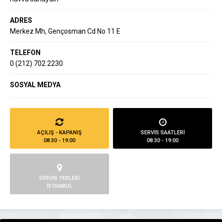
ADRES
Merkez Mh, Gençosman Cd No 11 E
TELEFON
0 (212) 702 2230
SOSYAL MEDYA
AÇILIŞ - KAPANIŞ
SERVİS SAATLERİ
08:30 - 19:00
08:30 - 19:00
SERVİS YERLERİ
İSTANBUL