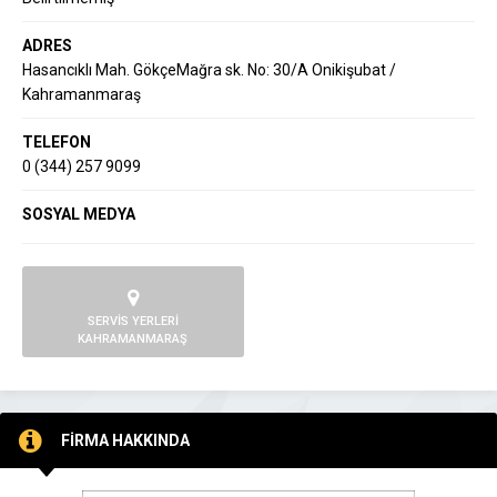
ADRES
Hasancıklı Mah. GökçeMağra sk. No: 30/A Onikişubat /
Kahramanmaraş
TELEFON
0 (344) 257 9099
SOSYAL MEDYA
SERVİS YERLERİ
KAHRAMANMARAŞ
FİRMA HAKKINDA