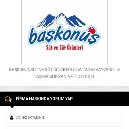
BAŞKONUŞ SÜT VE SÜT ÜRÜNLERİ GIDA TARIM HAYVANCILIK
TAŞIMACILIK SAN. VE TİC.LTD.ŞTİ.
FİRMA HAKKINDA YORUM YAP