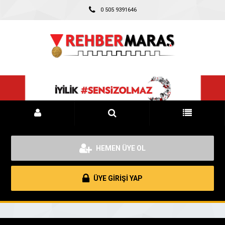
0 505 9391646
HEMEN ÜYE OL
ÜYE GİRİŞİ YAP