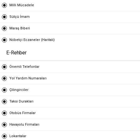
Milli Mücadele
Sütçü İmam
Maraş Biberi
Nöbetçi Eczaneler (Haritalı)
E-Rehber
Önemli Telefonlar
Yol Yardım Numaraları
Çilingirciler
Taksi Durakları
Otobüs Firmalar
Havayolu Firmaları
Lokantalar