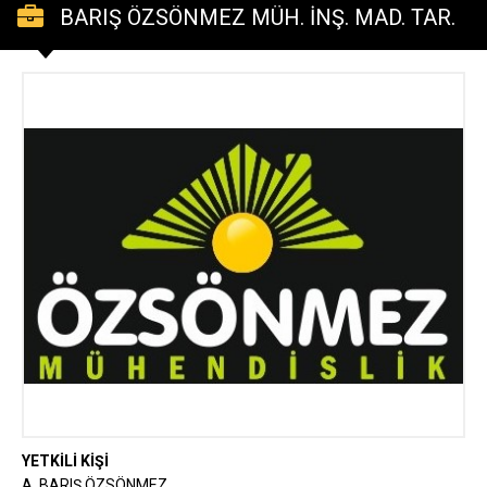
BARIŞ ÖZSÖNMEZ MÜH. İNŞ. MAD. TAR.
HAYV. GIDA SAN VE TİC. LTD.ŞTİ
YETKİLİ KİŞİ
A. BARIŞ ÖZSÖNMEZ