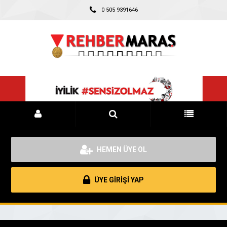
0 505 9391646
HEMEN ÜYE OL
ÜYE GİRİŞİ YAP