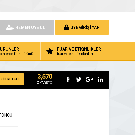
HEMEN ÜYE OL
ÜYE GİRİŞİ YAP
ÜRÜNLER
FUAR VE ETKİNLİKLER
binlerce firma ürünü
fuar ve etkinlik planları
3,570
RİLERE EKLE
ZİYARETÇİ
EFONCU