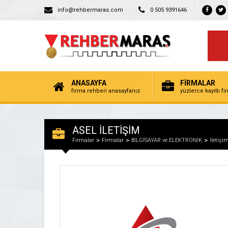
info@rehbermaras.com
0 505 9391646
ANASAYFA
FİRMALAR
firma rehberi anasayfanız
yüzlerce kayıtlı f
ASEL İLETİŞİM
Firmalar
Firmalar
BİLGİSAYAR ve ELEKTRONİK
İletişi