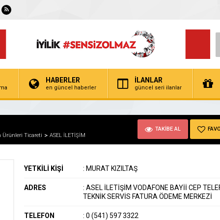
HABERLER
İLANLAR
irma
en güncel haberler
güncel seri ilanlar
TAKİBE AL
FAVO
m Ürünleri Ticareti
ASEL İLETİŞİM
YETKİLİ KİŞİ
:
MURAT KIZILTAŞ
ADRES
:
ASEL İLETİŞİM VODAFONE BAYİİ CEP TEL
TEKNİK SERVİS FATURA ÖDEME MERKEZİ
TELEFON
:
0 (541) 597 3322