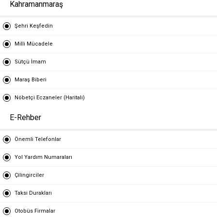
Kahramanmaraş
Şehri Keşfedin
Milli Mücadele
Sütçü İmam
Maraş Biberi
Nöbetçi Eczaneler (Haritalı)
E-Rehber
Önemli Telefonlar
Yol Yardım Numaraları
Çilingirciler
Taksi Durakları
Otobüs Firmalar