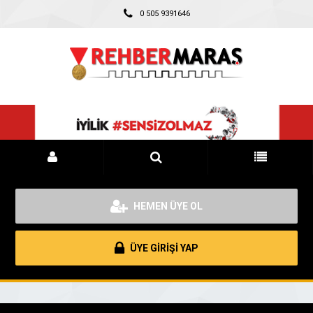
0 505 9391646
HEMEN ÜYE OL
ÜYE GİRİŞİ YAP