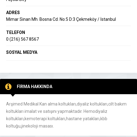
ADRES
Mimar Sinan Mh. Bosna Cd. No:5 D:3 Çekmeköy / İstanbul
TELEFON
0 (216) 567 8567
SOSYAL MEDYA
FİRMA HAKKINDA
Arşimed Medikal Kan alma koltukları,diyaliz koltukları,cilt bakım
koltukları imalat ve satışını yapmaktadır. Hemodiyaliz
koltukları,kemoterapi koltukları,hastane yatakları,kbb
koltuğu,jinekoloji masası.