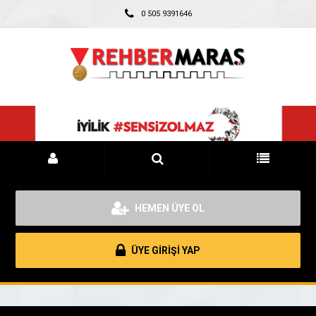
0 505 9391646
HEMEN ÜYE OL
ÜYE GİRİŞİ YAP