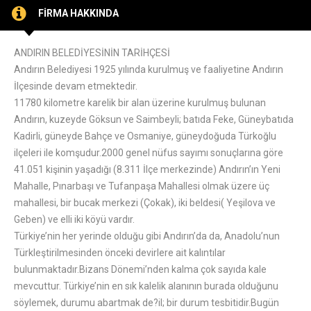
FİRMA HAKKINDA
ANDIRIN BELEDİYESİNİN TARİHÇESİ
Andırın Belediyesi 1925 yılında kurulmuş ve faaliyetine Andırın
İlçesinde devam etmektedir.
11780 kilometre karelik bir alan üzerine kurulmuş bulunan
Andırın, kuzeyde Göksun ve Saimbeyli; batıda Feke, Güneybatıda
Kadirli, güneyde Bahçe ve Osmaniye, güneydoğuda Türkoğlu
ilçeleri ile komşudur.2000 genel nüfus sayımı sonuçlarına göre
41.051 kişinin yaşadığı (8.311 İlçe merkezinde) Andırın’ın Yeni
Mahalle, Pınarbaşı ve Tufanpaşa Mahallesi olmak üzere üç
mahallesi, bir bucak merkezi (Çokak), iki beldesi( Yeşilova ve
Geben) ve elli iki köyü vardır.
Türkiye’nin her yerinde olduğu gibi Andırın’da da, Anadolu’nun
Türkleştirilmesinden önceki devirlere ait kalıntılar
bulunmaktadır.Bizans Dönemi’nden kalma çok sayıda kale
mevcuttur. Türkiye’nin en sık kalelik alanının burada olduğunu
söylemek, durumu abartmak de?il; bir durum tesbitidir.Bugün