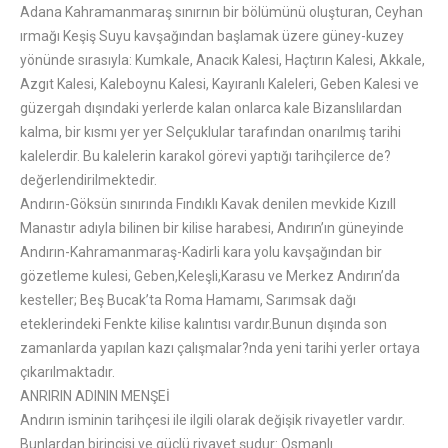
Adana Kahramanmaraş sınırnın bir bölümünü oluşturan, Ceyhan
ırmağı Keşiş Suyu kavşağından başlamak üzere güney-kuzey
yönünde sırasıyla: Kumkale, Anacık Kalesi, Haçtırın Kalesi, Akkale,
Azgıt Kalesi, Kaleboynu Kalesi, Kayıranlı Kaleleri, Geben Kalesi ve
güzergah dışındaki yerlerde kalan onlarca kale Bizanslılardan
kalma, bir kısmı yer yer Selçuklular tarafından onarılmış tarihi
kalelerdir. Bu kalelerin karakol görevi yaptığı tarihçilerce de?
değerlendirilmektedir.
Andırın-Göksün sınırında Fındıklı Kavak denilen mevkide Kızıll
Manastır adıyla bilinen bir kilise harabesi, Andırın’ın güneyinde
Andırın-Kahramanmaraş-Kadirli kara yolu kavşağından bir
gözetleme kulesi, Geben,Keleşli,Karasu ve Merkez Andırın’da
kesteller; Beş Bucak’ta Roma Hamamı, Sarımsak dağı
eteklerindeki Fenkte kilise kalıntısı vardır.Bunun dışında son
zamanlarda yapılan kazı çalışmalar?nda yeni tarihi yerler ortaya
çıkarılmaktadır.
ANRIRIN ADININ MENŞEİ
Andırın isminin tarihçesi ile ilgili olarak değişik rivayetler vardır.
Bunlardan birincisi ve güçlü rivayet şudur: Osmanlı