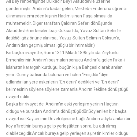
Ali Bey rehberliğinde Dulkadir Bey’i Alaüddevle üzerine
göndermiştir. Andırın’a kadar gelen, Mekteb-i Enderuna öğrenci
alınmasını emreden kişinin Hadım sinan Paşa olması da
muhtemeldir. Diğer taraftan Çaldıran Seferi dönüşünde
Alaüddevle’nin kesilen başı Göksun’da, Yavuz Sultan Selim’e
iletildiği göz önüne alınırsa , Yavuz Sultan Selim’in Göksun’a,
Andırın’dan geçmiş olması güçlü bir ihtimaldir.)
Bir başka rivayette, Rumi 1311 Miladi 1895 yılında Zeytunlu
Ermenilerinin Andırın’ı basmaları sonucu Andırın’a gelen Fırka-i
Islahatın karargah kurduğu, bugün kışla Bahçesi olarak anılan
yerin Güney batısında bulunan ve halen “Enişdibi “diye
adlandırılan yere askerlerin “En derin” dedikleri ve “En derin”
kelimesinin söylene söylene zamanla Andırın ?ekline dönüştüğü
rivayet edilir.
Başka bir rivayet de :Andırın’ın eski yerleşim yerinin Haçtırın
olduğu ve buradan Andırın’a dönüştüğüdür.Söylenilen bir başka
rivayet ise Kayseri’nin Develi ilçesine bağlı Andırın adıyla anılan bir
köy a?iretinin buraya gelip yerleştikten sonra, bu adı almış
olabileceğidir.Ancak buraya gelip yerleşen aşiretin kimler olduğu