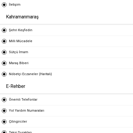
İletişim
Kahramanmaraş
Şehri Keşfedin
Milli Mücadele
Sütçü İmam
Maraş Biberi
Nöbetçi Eczaneler (Haritalı)
E-Rehber
Önemli Telefonlar
Yol Yardım Numaraları
Çilingirciler
Taksi Durakları