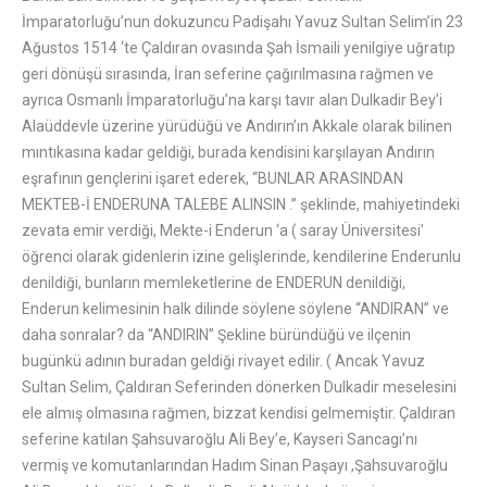
İmparatorluğu’nun dokuzuncu Padişahı Yavuz Sultan Selim’in 23
Ağustos 1514 ‘te Çaldıran ovasında Şah İsmaili yenilgiye uğratıp
geri dönüşü sırasında, İran seferine çağırılmasına rağmen ve
ayrıca Osmanlı İmparatorluğu’na karşı tavır alan Dulkadir Bey’i
Alaüddevle üzerine yürüdüğü ve Andırın’ın Akkale olarak bilinen
mıntıkasına kadar geldiği, burada kendisini karşılayan Andırın
eşrafının gençlerini işaret ederek, “BUNLAR ARASINDAN
MEKTEB-İ ENDERUNA TALEBE ALINSIN .” şeklinde, mahiyetindeki
zevata emir verdiği, Mekte-i Enderun ‘a ( saray Üniversitesi’
öğrenci olarak gidenlerin izine gelişlerinde, kendilerine Enderunlu
denildiği, bunların memleketlerine de ENDERUN denildiği,
Enderun kelimesinin halk dilinde söylene söylene “ANDIRAN” ve
daha sonralar? da “ANDIRIN” Şekline büründüğü ve ilçenin
bugünkü adının buradan geldiği rivayet edilir. ( Ancak Yavuz
Sultan Selim, Çaldıran Seferinden dönerken Dulkadir meselesini
ele almış olmasına rağmen, bizzat kendisi gelmemiştir. Çaldıran
seferine katılan Şahsuvaroğlu Ali Bey’e, Kayseri Sancagı’nı
vermiş ve komutanlarından Hadım Sinan Paşayı ,Şahsuvaroğlu