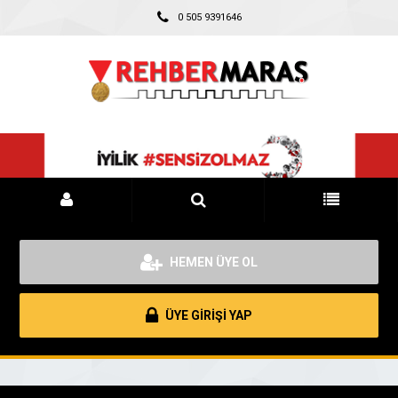
0 505 9391646
HEMEN ÜYE OL
ÜYE GİRİŞİ YAP