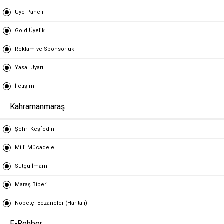
Üye Paneli
Gold Üyelik
Reklam ve Sponsorluk
Yasal Uyarı
İletişim
Kahramanmaraş
Şehri Keşfedin
Milli Mücadele
Sütçü İmam
Maraş Biberi
Nöbetçi Eczaneler (Haritalı)
E-Rehber