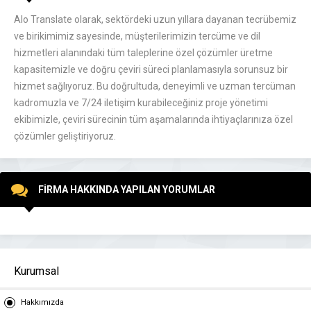
Alo Translate olarak, sektördeki uzun yıllara dayanan tecrübemiz
ve birikimimiz sayesinde, müşterilerimizin tercüme ve dil
hizmetleri alanındaki tüm taleplerine özel çözümler üretme
kapasitemizle ve doğru çeviri süreci planlamasıyla sorunsuz bir
hizmet sağlıyoruz. Bu doğrultuda, deneyimli ve uzman tercüman
kadromuzla ve 7/24 iletişim kurabileceğiniz proje yönetimi
ekibimizle, çeviri sürecinin tüm aşamalarında ihtiyaçlarınıza özel
çözümler geliştiriyoruz.
FİRMA HAKKINDA YAPILAN YORUMLAR
Kurumsal
Hakkımızda