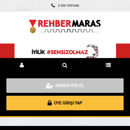
0 505 9391646
HEMEN ÜYE OL
ÜYE GİRİŞİ YAP