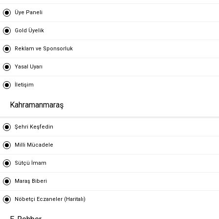
Üye Paneli
Gold Üyelik
Reklam ve Sponsorluk
Yasal Uyarı
İletişim
Kahramanmaraş
Şehri Keşfedin
Milli Mücadele
Sütçü İmam
Maraş Biberi
Nöbetçi Eczaneler (Haritalı)