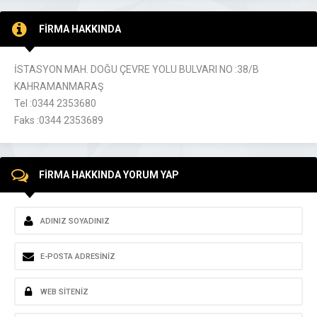
FİRMA HAKKINDA
İSTASYON MAH. DOĞU ÇEVRE YOLU BULVARI NO :38/B
KAHRAMANMARAŞ
Tel :0344 2353680
Faks :0344 2353689
FİRMA HAKKINDA YORUM YAP