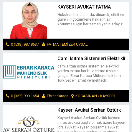
MESAJ GÖNDER
KAYSERİ AVUKAT FATMA
TEMİZER UYSAL (İş Hukuku,
Hukukun her alanında; dinamik, etkili ve
Ceza, Boşanma Avukatı)
güvenilir çözümlerle haklarınızın
korunması için her zaman yanınızdayız.
0 (538) 987 8637
FATMA TEMİZER UYSAL
KOCASİNAN / KAYSERİ
MESAJ GÖNDER
Cami Isıtma Sistemleri Elektrikli
Yerden Isıtma Ebrar Karaca Kar
cami alttan ısıtma sistemleri elektrikli
Buz Eritme
yerden ısıtma kar buz eritme üzerine
çalışan Ebrar Karaca Mühendislik tüm
Türkiyede hizmet vermektedir.
0 (352) 999 1654
Ebrar Karaca
KOCASİNAN / KAYSERİ
MESAJ GÖNDER
Kayseri Avukat Serkan Öztürk
Kayseri Miras Avukatı Kayseri
Kayseri Avukat Serkan Öztürk kayseri
İcra Avukatı
miras avukatı başta olmak üzere kayseri
icra avukatı kayseri boşanma avukatı
kayseri iş kazası avukatı gibi birçok