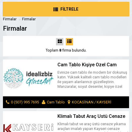
FİLTRELE
Firmalar
Firmalar
Firmalar
Toplam
8
firma bulundu.
Cam Tablo Kişiye Özel Cam
Tablo İdealizbiz Cam Tablo
Evinize cam tablo ile modern bir dokunuş
Modelleri
katın. Yüksek kaliteli cam tablo modelleri
ile yaşam alanlarınızı güzelleştirin.
Manzaralar, soyut desenler, kişiye özel
cam tablo.
0 (507) 995 7695
Cam Tablo
KOCASİNAN / KAYSERİ
MESAJ GÖNDER
Klimalı Tabut Araç Üstü Cenaze
Yıkama Aracı Kayseri Cenaze
Klimalı tabut ve araç üstü cenaze yıkama
Panelvan Cenaze Nakil Aracı
araçları imalatı yapan Kayseri cenaze