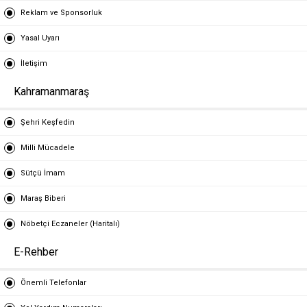
Reklam ve Sponsorluk
Yasal Uyarı
İletişim
Kahramanmaraş
Şehri Keşfedin
Milli Mücadele
Sütçü İmam
Maraş Biberi
Nöbetçi Eczaneler (Haritalı)
E-Rehber
Önemli Telefonlar