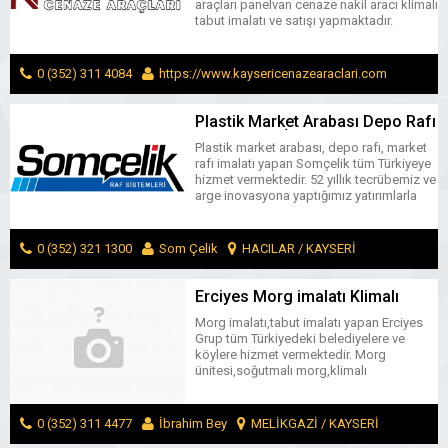
araçları panelvan cenaze nakil aracı klimalı
tabut imalatı ve satışı yapmaktadır.
0 (352) 311 4084
https://www.kaysericenazearaclari.com
MELİKGAZİ / KAYSERİ
MESAJ GÖNDER
Plastik Market Arabası Depo Rafı
Market Rafı İmalatçısı Somçelik
Plastik market arabası, depo rafı, market
Raf Sanayi
rafı imalatı yapan Somçelik tüm Türkiyeye
hizmet vermektedir. 52 yıllık tecrübemiz ve
arge inovasyona yaptığımız yatırımlarla
büyümeye devam ediyoruz.
0 (352) 321 1300
Som Çelik
HACILAR / KAYSERİ
MESAJ GÖNDER
Erciyes Morg imalatı Klimalı
Tabut Alüminyum Sal Tabut
Morg imalatı,tabut imalatı yapan Erciyes
Fabrikası
Grup tüm Türkiyedeki belediyelere ve
köylere hizmet vermektedir. Morg
ünitesi,soğutmalı morg,klimalı
tabut,soğutuculu tabut,alüminyum sal
tabut ürün gruplarıdır.
0 (352) 311 4477
İbrahim Bey
MELİKGAZİ / KAYSERİ