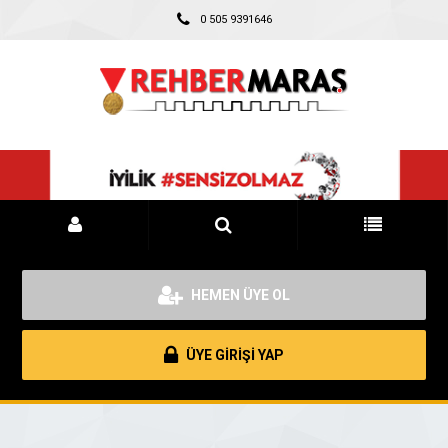
0 505 9391646
HEMEN ÜYE OL
ÜYE GİRİŞİ YAP