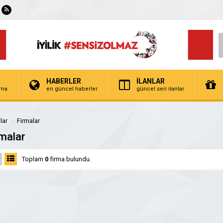
HABERLER
İLANLAR
irma
en güncel haberler
güncel seri ilanlar
lar
Firmalar
malar
Toplam
0
firma bulundu.