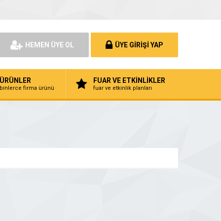
HEMEN ÜYE OL
ÜYE GİRİŞİ YAP
ÜRÜNLER
FUAR VE ETKİNLİKLER
binlerce firma ürünü
fuar ve etkinlik planları