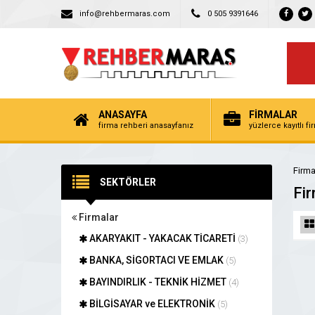
info@rehbermaras.com
0 505 9391646
ANASAYFA
FİRMALAR
firma rehberi anasayfanız
yüzlerce kayıtlı f
Firma
SEKTÖRLER
Fir
Firmalar
AKARYAKIT - YAKACAK TİCARETİ
(3)
BANKA, SİGORTACI VE EMLAK
(5)
BAYINDIRLIK - TEKNİK HİZMET
(4)
BİLGİSAYAR ve ELEKTRONİK
(5)