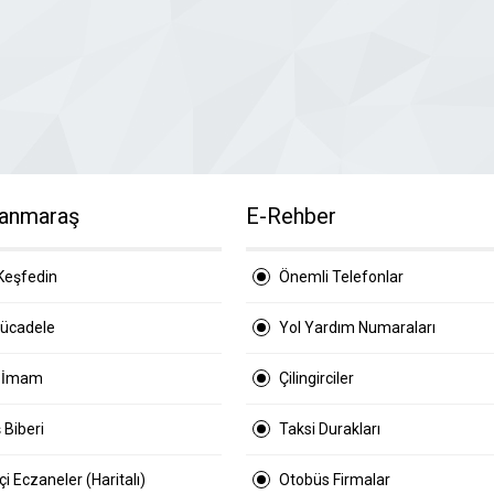
anmaraş
E-Rehber
Keşfedin
Önemli Telefonlar
Mücadele
Yol Yardım Numaraları
 İmam
Çilingirciler
 Biberi
Taksi Durakları
i Eczaneler (Haritalı)
Otobüs Firmalar