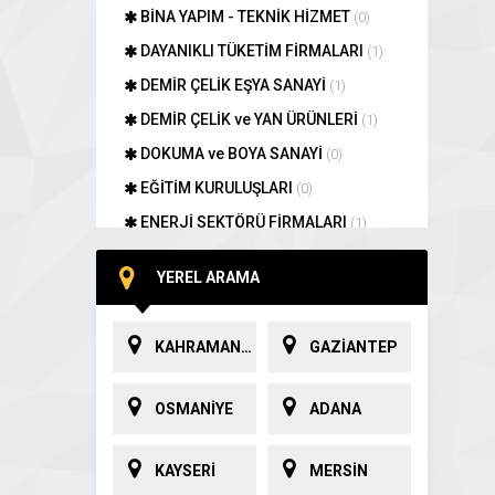
BİNA YAPIM - TEKNİK HİZMET
(0)
DAYANIKLI TÜKETİM FİRMALARI
(1)
DEMİR ÇELİK EŞYA SANAYİ
(1)
DEMİR ÇELİK ve YAN ÜRÜNLERİ
(1)
DOKUMA ve BOYA SANAYİ
(0)
EĞİTİM KURULUŞLARI
(0)
ENERJİ SEKTÖRÜ FİRMALARI
(1)
GIDA SANAYİ
(1)
YEREL ARAMA
HAYVANSAL ÜRÜN FİRMALARI
(2)
HİZMET KURULUŞLARI
(6)
KAHRAMANMARAŞ
GAZİANTEP
İNŞAAT MALZEMELERİ TİCARETİ
(1)
İPLİK SANAYİ
(0)
OSMANİYE
ADANA
METAL MUTFAK EŞYA SANAYİ
(1)
MÜHENDİSLİK ve MİMARLIK
(0)
KAYSERİ
MERSİN