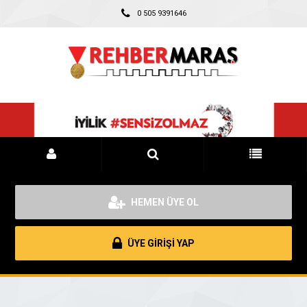
0 505 9391646
HEMEN ÜYE OL
ÜYE GİRİŞİ YAP