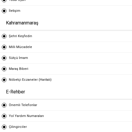
İletişim
Kahramanmaraş
Şehri Keşfedin
Milli Mücadele
Sütçü İmam
Maraş Biberi
Nöbetçi Eczaneler (Haritalı)
E-Rehber
Önemli Telefonlar
Yol Yardım Numaraları
Çilingirciler