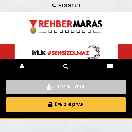
0 505 9391646
HEMEN ÜYE OL
ÜYE GİRİŞİ YAP