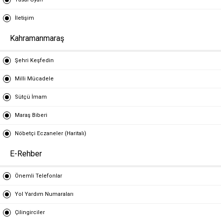
İletişim
Kahramanmaraş
Şehri Keşfedin
Milli Mücadele
Sütçü İmam
Maraş Biberi
Nöbetçi Eczaneler (Haritalı)
E-Rehber
Önemli Telefonlar
Yol Yardım Numaraları
Çilingirciler